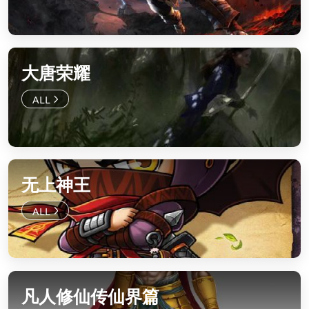
大唐荣耀
无上神王
凡人修仙传仙界篇