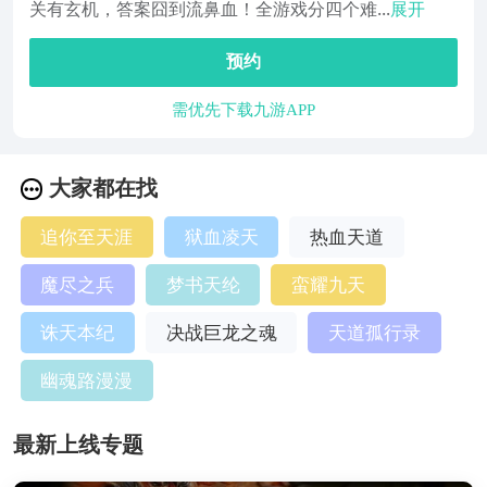
关有玄机，答案囧到流鼻血！全游戏分四个难...
展开
预约
需优先下载九游APP
大家都在找
追你至天涯
狱血凌天
热血天道
魔尽之兵
梦书天纶
蛮耀九天
诛天本纪
决战巨龙之魂
天道孤行录
幽魂路漫漫
最新上线专题