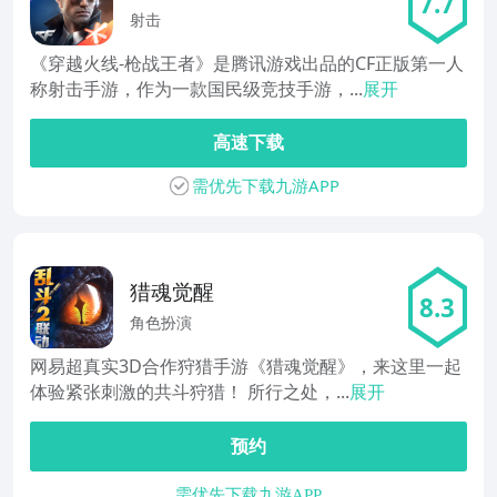
7.7
王者
射击
《穿越火线-枪战王者》是腾讯游戏出品的CF正版第一人
称射击手游，作为一款国民级竞技手游，...
展开
高速下载
需优先下载九游APP
猎魂觉醒
8.3
角色扮演
网易超真实3D合作狩猎手游《猎魂觉醒》，来这里一起
体验紧张刺激的共斗狩猎！ 所行之处，...
展开
预约
需优先下载九游APP