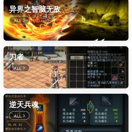
异界之智脑无敌
刀者
逆天兵魂