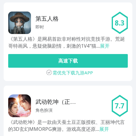
第五人格
8.3
即时
《第五人格》是网易首款非对称性对抗竞技手游。荒诞
哥特画风，悬疑烧脑剧情，刺激的1V4“猫...
展开
高速下载
需优先下载九游APP
武动乾坤（正版
7.7
手游）
角色扮演
《武动乾坤》是一款由天蚕土豆正版授权、王丽坤代言
的3D玄幻MMORPG爽游。游戏高度还原...
展开