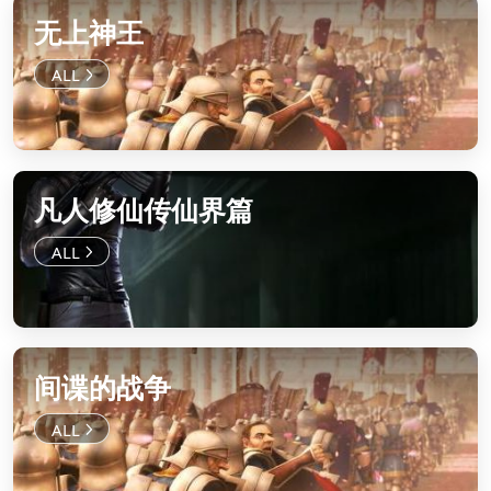
无上神王
凡人修仙传仙界篇
间谍的战争