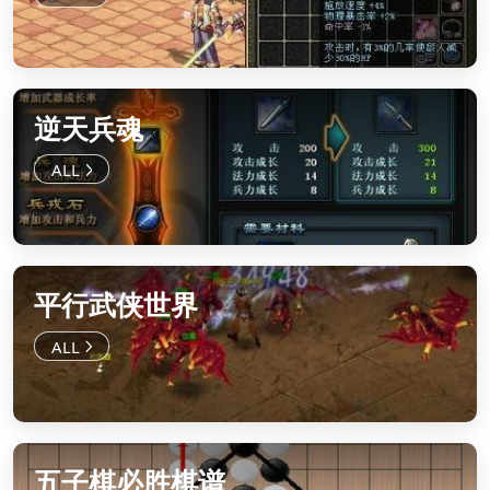
逆天兵魂
平行武侠世界
五子棋必胜棋谱