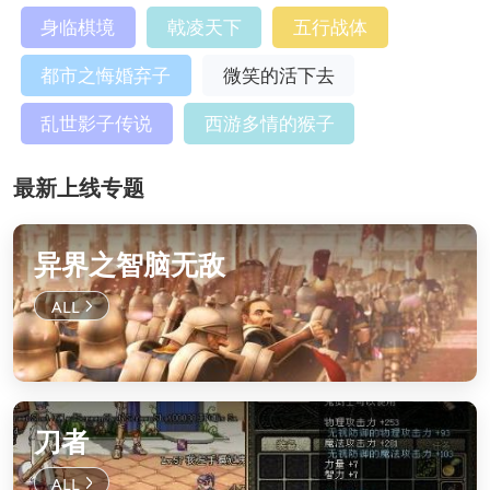
身临棋境
戟凌天下
五行战体
都市之悔婚弃子
微笑的活下去
乱世影子传说
西游多情的猴子
最新上线专题
异界之智脑无敌
刀者