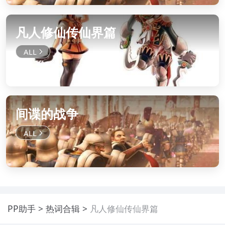
凡人修仙传仙界篇
间谍的战争
PP助手
热词合辑
凡人修仙传仙界篇