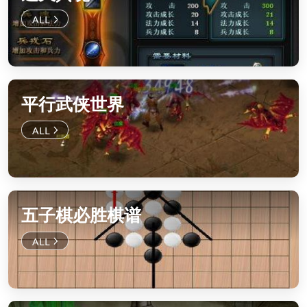
平行武侠世界
五子棋必胜棋谱