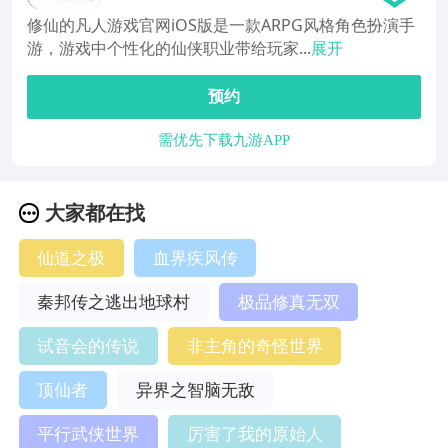
修仙的凡人游戏官网iOS版是一款ARPG风格角色扮演手
游，游戏中个性化的仙侠职业带给玩家...
展开
预约
需优先下载九游APP
大家都在找
仙道之极
血界疾风传
秦邦传之逃出地球村
极品修真无双
试音会的传说
非主角的奇怪世界
顶仙者
异界之智脑无敌
平行武侠世界
厉害了我的原始人