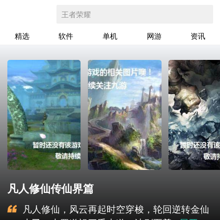
王者荣耀
精选
软件
单机
网游
资讯
凡人修仙传仙界篇
凡人修仙，风云再起时空穿梭，轮回逆转金仙