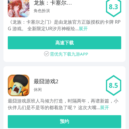
龙族：卡塞尔之
8.3
门
角色扮演
《龙族：卡塞尔之门》是由龙族官方正版授权的卡牌 RP
G 游戏。 全新限定UR汐月神枢绘...
展开
高速下载
需优先下载九游APP
最囧游戏2
8.5
休闲
最囧游戏原班人马倾力打造，时隔两年，再谱新篇，小
伙伴儿们是不是等的都着急了呢？ 这次大嘴...
展开
预约