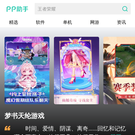
王者荣耀
精选
软件
单机
网游
资讯
梦书天纶游戏
时间、爱情、阴谋、离奇……回忆和记忆