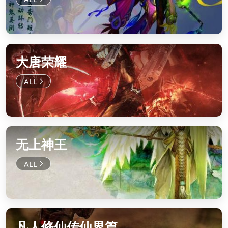
大唐荣耀
无上神王
凡人修仙传仙界篇