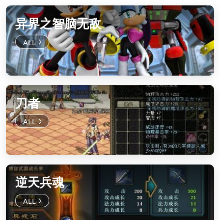
异界之智脑无敌
刀者
逆天兵魂