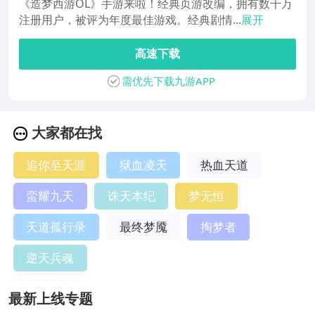
《造梦西游OL》手游来啦！经典页游改编，拥有数千万
注册用户，被评为年度最佳游戏。经典剧情...
展开
高速下载
需优先下载九游APP
大家都在找
追你至天涯
狱血凌天
热血天道
蛮耀九天
诛天本纪
梦无恒
天道孤行录
最终梦魇
掏梦者
逆天兵魂
最新上线专题