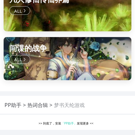
间谍的战争
PP助手
热词合辑
梦书天纶游戏
>>
到底了，安装
「PP助手」
发现更多
<<