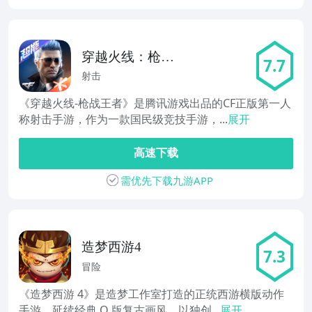
穿越火线：枪战
7.7
王者
射击
《穿越火线-枪战王者》是腾讯游戏出品的CF正版第一人
称射击手游，作为一款国民级竞技手游，...
展开
高速下载
需优先下载九游APP
造梦西游4
7.3
冒险
《造梦西游 4》是造梦工作室打造的正统西游横版动作
手游，延续经典 Q 版复古画风，以独创...
展开