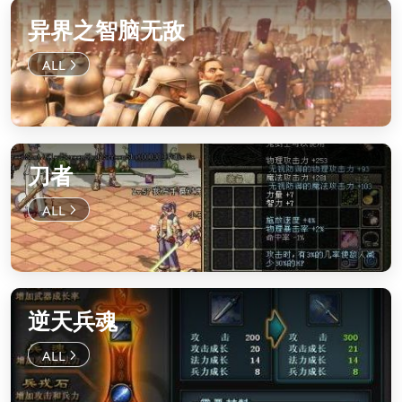
异界之智脑无敌
刀者
逆天兵魂