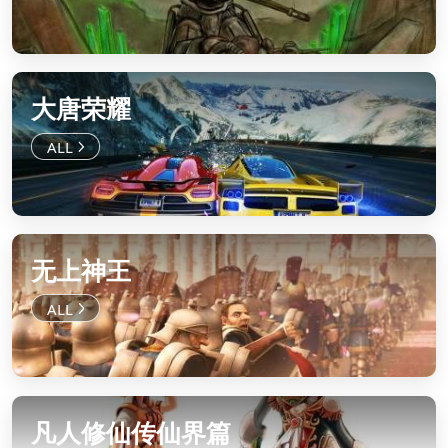
大唐荣耀
无上神王
凡人修仙传仙界篇