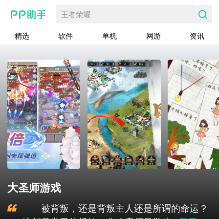
王者荣耀
精选
软件
单机
网游
资讯
大圣师游戏
被背叛，还是背叛主人还是所谓的命运？