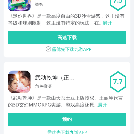
7.5
益智
《迷你世界》是一款高度自由的3D沙盒游戏，这里没有
等级和规则限制，这里没有特定的玩法。在...
展开
高速下载
需优先下载九游APP
武动乾坤（正版
7.7
手游）
角色扮演
《武动乾坤》是一款由天蚕土豆正版授权、王丽坤代言
的3D玄幻MMORPG爽游。游戏高度还原...
展开
预约
需优先下载九游APP