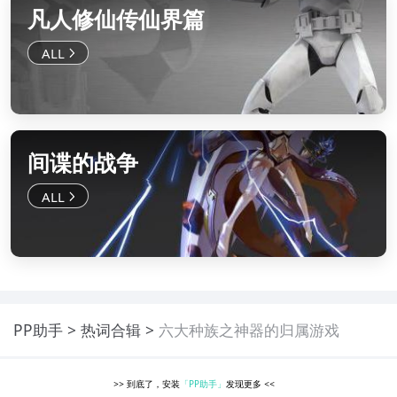
凡人修仙传仙界篇
间谍的战争
PP助手
热词合辑
六大种族之神器的归属游戏
>>
到底了，安装
「PP助手」
发现更多
<<