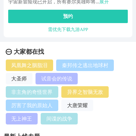
宇宙新冒险现已开启，所有赛尔英雄即将...
展开
预约
需优先下载九游APP
大家都在找
凤凰舞之胭脂泪
秦邦传之逃出地球村
大圣师
试音会的传说
非主角的奇怪世界
异界之智脑无敌
厉害了我的原始人
大唐荣耀
无上神王
间谍的战争