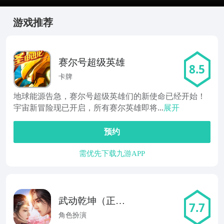
游戏推荐
赛尔号超级英雄
8.5
卡牌
地球能源告急，赛尔号超级英雄们的新使命已经开始！
宇宙新冒险现已开启，所有赛尔英雄即将...
展开
预约
需优先下载九游APP
武动乾坤（正版
7.7
手游）
角色扮演