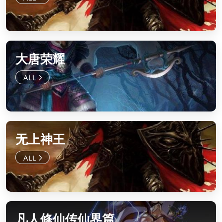
大唐荣耀
无上神王
凡人修仙传仙界篇