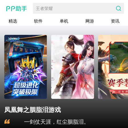
王者荣耀
精选
软件
单机
网游
资讯
凤凰舞之胭脂泪游戏
一剑仗天涯，红尘胭脂泪。