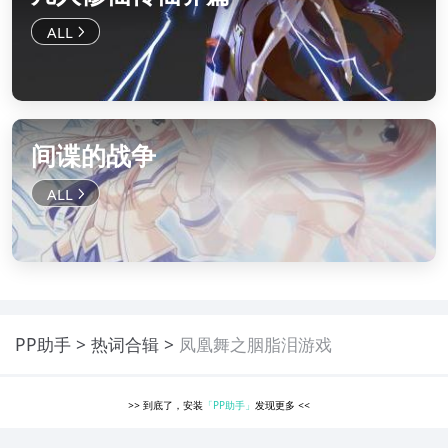
间谍的战争
PP助手
热词合辑
凤凰舞之胭脂泪游戏
>>
到底了，安装
「PP助手」
发现更多
<<