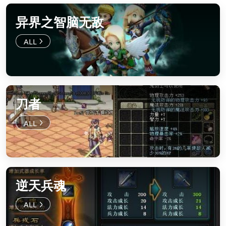
异界之智脑无敌
刀者
逆天兵魂