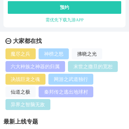
预约
需优先下载九游APP
大家都在找
魔尽之兵
神榜之怒
拂晓之光
六大种族之神器的归属
末世之撒旦的宽恕
决战巨龙之魂
网游之武道独行
仙道之极
秦邦传之逃出地球村
异界之智脑无敌
最新上线专题