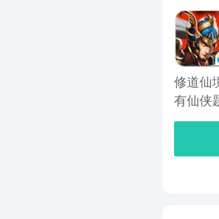
修道仙
有仙侠题