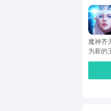
魔神齐
为新的