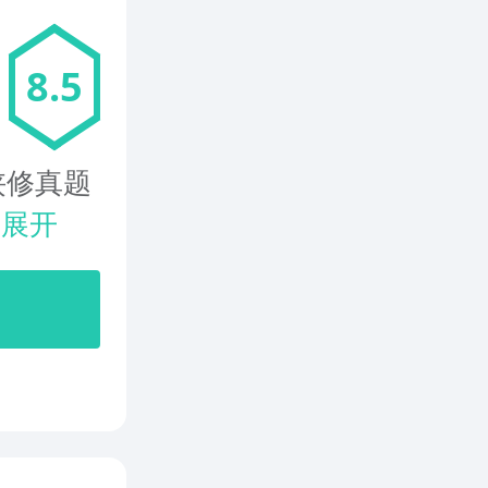
8.5
侠修真题
.
展开