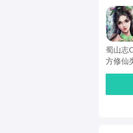
蜀山志
方修仙