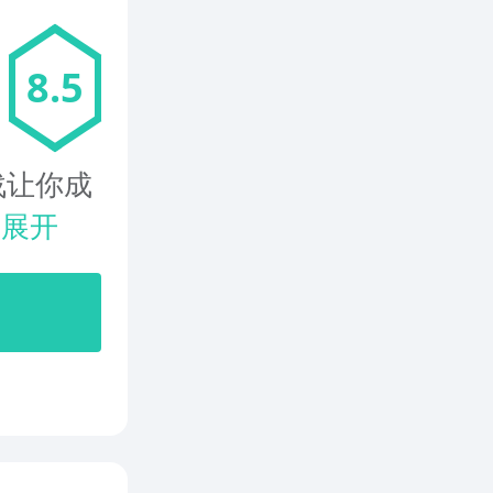
8.5
战让你成
.
展开