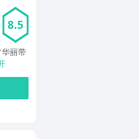
8.5
常华丽带
开