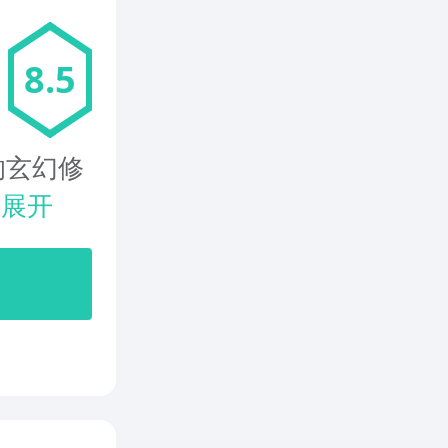
8.5
的玄幻修
.
展开