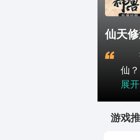
仙天修
茫
仙？
展开
游戏