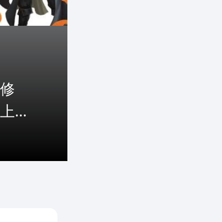
修
...