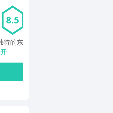
8.5
独特的东
展开