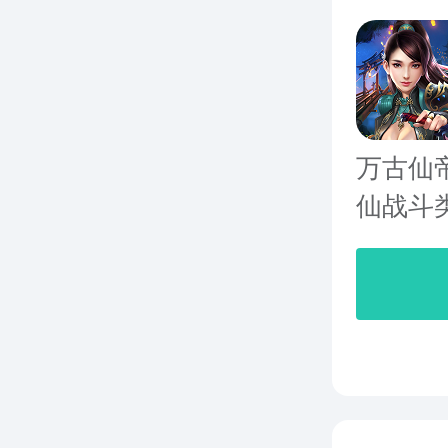
万古仙
仙战斗