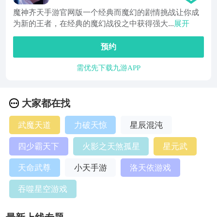
魔神齐天手游官网版一个经典而魔幻的剧情挑战让你成
为新的王者，在经典的魔幻战役之中获得强大...
展开
预约
需优先下载九游APP
大家都在找
武魔天道
力破天惊
星辰混沌
四少霸天下
火影之天煞孤星
星元武
天命武尊
小天手游
洛天依游戏
吞噬星空游戏