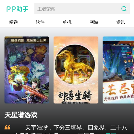
王者荣耀
精选
软件
单机
网游
资讯
天星谱游戏
天宇浩渺，下分三垣界、四象界、二十八