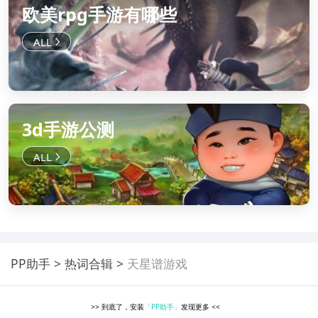
欧美rpg手游有哪些
3d手游公测
PP助手
热词合辑
天星谱游戏
>>
到底了，安装
「PP助手」
发现更多
<<