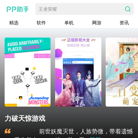
王者荣耀
精选
软件
单机
网游
资讯
力破天惊游戏
前世妖魔灭世，人族势微，带着遗憾