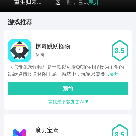
重生归来... 这一世，吾...
展开
游戏推荐
惊奇跳跃怪物
8.5
休闲
《惊奇跳跃怪物》是一款以可爱Q萌的小怪物为主角的
跳跃点击闯关休闲手游，游戏中，玩家只需要...
展开
预约
需优先下载九游APP
魔力宝盒
8.5