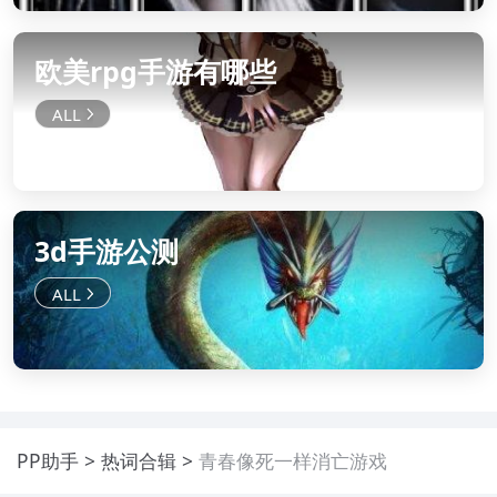
欧美rpg手游有哪些
3d手游公测
PP助手
热词合辑
青春像死一样消亡游戏