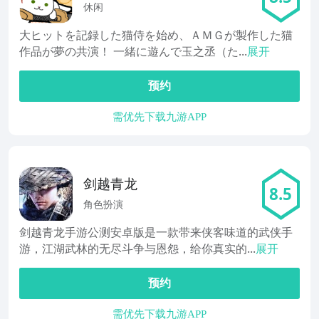
休闲
大ヒットを記録した猫侍を始め、ＡＭＧが製作した猫
作品が夢の共演！ 一緒に遊んで玉之丞（た...
展开
预约
需优先下载九游APP
剑越青龙
8.5
角色扮演
剑越青龙手游公测安卓版是一款带来侠客味道的武侠手
游，江湖武林的无尽斗争与恩怨，给你真实的...
展开
预约
需优先下载九游APP