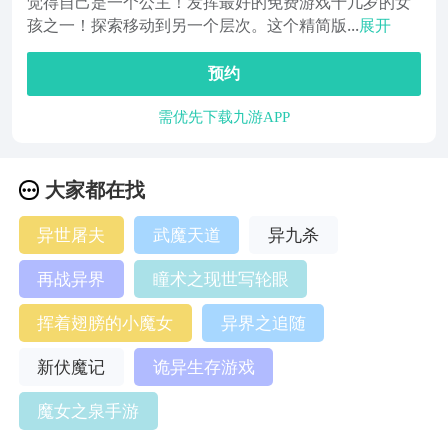
觉得自己是一个公主！发挥最好的免费游戏十几岁的女
孩之一！探索移动到另一个层次。这个精简版...
展开
预约
需优先下载九游APP
大家都在找
异世屠夫
武魔天道
异九杀
再战异界
瞳术之现世写轮眼
挥着翅膀的小魔女
异界之追随
新伏魔记
诡异生存游戏
魔女之泉手游