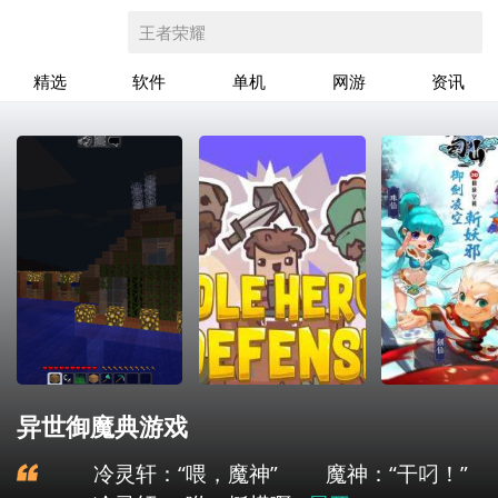
王者荣耀
精选
软件
单机
网游
资讯
异世御魔典游戏
冷灵轩：“喂，魔神” 魔神：“干叼！”