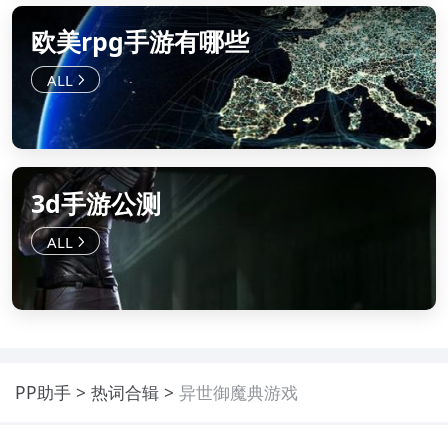
欧美rpg手游有哪些
3d手游公测
PP助手
热词合辑
异世御魔典游戏