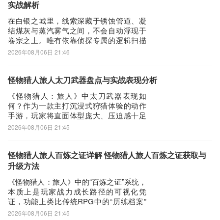
的核心辅助能力源自被动技能——每提升
实战解析
接着网页提示有下载内容，这时我们不用更改文件名，至于文件保存
1%会心率，
在白银之城里，线索深藏于锈蚀管道、凝
路径根据个人喜爱可改可不改，这边小编选择默认路径。单击确定，
结煤灰与蒸汽雾气之间，不会自动浮现于
可以看到文件就已经开始下载了，我们等待他下载安装完即可 第五
卷宗之上。唯有依靠侦探专属的逻辑扫描
步：
引擎，才能从混沌环境中精准提取关键信
2026年08月06日 21:46
息。以下为白银之城侦探核心技能加点策
回到手机桌面就可以看到已经安装好的最新SuPlay安装器2.5.2.0，
略详解：玩家可通过九游平台下载本作，
点击SuPlay安装器APP图标进入欢迎页就可以开始使用了
该平台提供当前手游领域极具竞争力的福
怪物猎人旅人太刀武器盘点与实战表现分析
利体系。仅需1元即可开通白银会员，享受
《怪物猎人：旅人》中太刀武器表现如
涵盖登录奖
何？作为一款主打沉浸式狩猎体验的动作
手游，玩家将直面体型庞大、压迫感十足
的各类巨兽，战斗节奏快、反馈强、容错
2026年08月06日 21:45
严苛。在此类高强度对抗中，武器的选择
直接影响战局走向。不少新人玩家与回归
猎人对太刀这一经典兵刃尤为关注，以下
怪物猎人旅人百炼之证详解 怪物猎人旅人百炼之证获取与
将从机制设计、实战表现与代表装备三方
升级方法
面展开解析。太
《怪物猎人：旅人》中的“百炼之证”系统，
本质上是玩家战力成长路径的可视化凭
证，功能上类比传统RPG中的“历练档案”
或“成就图谱”。该系统并非单纯展示荣誉，
2026年08月06日 21:45