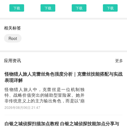
端直接访问网页下载也是可以的，下面就为大家介绍下手机网页怎么
下载
下载
下载
下载
下载最新SuPlay安装器2.5.2.0
第一步：
相关标签
首先，我们手机里要有一个浏览器，小编比较喜欢用UC浏览器，当
然可以用手机都是自带网页浏览器的，我这边使用的是华为手机下载
Root
最新SuPlay安装器
第二步：
打开UC浏览器或者自带浏览器，我们在地址栏上直接输入最新
应用资讯
更多
SuPlay安装器下载安装或者最新SuPlay安装器APP下载。然后点击
搜索，我们可以看到搜索结果罗列出来，里面都是有SuPlay安装器
怪物猎人旅人克蕾丝角色强度分析｜克蕾丝技能搭配与实战
下载的相关信息下载网站，当然推荐大家选择PP助手、豌豆荚这类
表现详解
比较知名的网站下载更加安全可靠
怪物猎人旅人中，克蕾丝是一位机制独
特、战略价值突出的辅助型冒险家。她并
第三步：
非传统意义上的主力输出角色，而是以“崩
选择进入其中一个SuPlay安装器APP下载的网页，我们可以看到网
坏型”定位为核心，专精于压制高威胁目
2026年08月06日 21:47
站头部提供了SuPlay安装器的下载链接，有安全下载和普通下载，
标，为全队创造更优输出窗口与更高伤害
能选择安全的最好还是选择安全下载
倍率环境。尤其在面对高血量、高攻击力
的精英怪物时，其战术意义尤为显著。她
白银之城侦探扫描加点教程 白银之城侦探技能加点分享与
第四步：