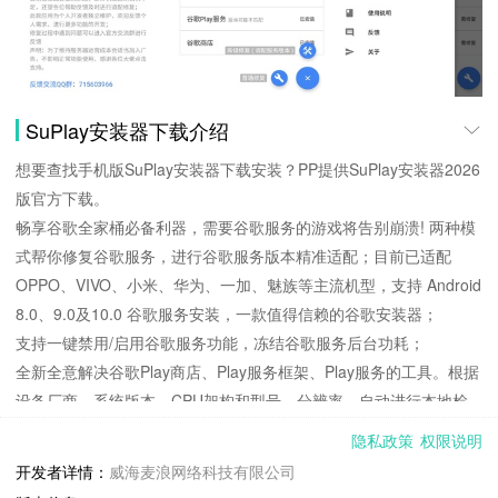
SuPlay安装器下载介绍
想要查找手机版SuPlay安装器下载安装？PP提供SuPlay安装器2026
版官方下载。
畅享谷歌全家桶必备利器，需要谷歌服务的游戏将告别崩溃! 两种模
式帮你修复谷歌服务，进行谷歌服务版本精准适配；目前已适配
OPPO、VIVO、小米、华为、一加、魅族等主流机型，支持 Android
8.0、9.0及10.0 谷歌服务安装，一款值得信赖的谷歌安装器；
支持一键禁用/启用谷歌服务功能，冻结谷歌服务后台功耗；
全新全意解决谷歌Play商店、Play服务框架、Play服务的工具。根据
设备厂商、系统版本、CPU架构和型号、分辨率，自动进行本地检
测、云端匹配相应修复升级方案，保证相关组件均为官方新版。率先
隐私政策
权限说明
支持小米，OPPO，vivo，荣耀等主流品牌设备Android 13.0、12.0
开发者详情：
威海麦浪网络科技有限公司
、11.0的3件套修复，是一款安全、精简、流畅的修复工具。