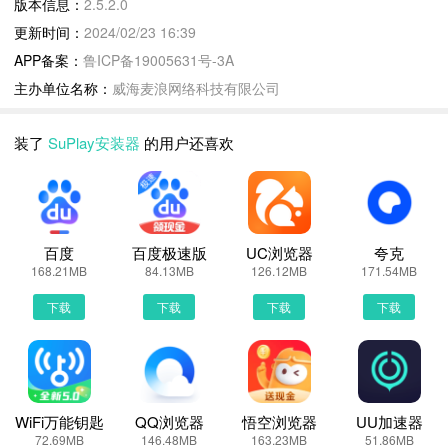
版本信息：
2.5.2.0
关键词：谷歌安装器、谷歌商店、谷歌play、play商店、谷歌服务框
更新时间：
2024/02/23 16:39
架、谷歌浏览器、谷歌地图、谷歌服务、谷歌Play服务
APP备案：
鲁ICP备19005631号-3A
主办单位名称：
威海麦浪网络科技有限公司
SuPlay安装器更新说明：
原Su谷歌安装器改名为 Su Play安装器；
装了
SuPlay安装器
的用户还喜欢
抢先支持 Android 14 谷歌服务适配；
优化用户体验。
率先支持小米，OPPO，vivo，荣耀等主流品牌设备Android 14.0、
13.0 、12.0、11.0的3件套修复，是一款安全、精简、流畅的修复工
百度
百度极速版
UC浏览器
夸克
具。
168.21MB
84.13MB
126.12MB
171.54MB
关键词：谷歌安装器、谷歌商店、谷歌play、play商店、谷歌服务框
下载
下载
下载
下载
架、谷歌浏览器、谷歌地图、谷歌服务、谷歌Play服务
SuPlay安装器2.5.2.0 下载安装说明：
下载SuPlay安装器到手机上面的方法有很多。 安卓系统的手机可以
在豌豆荚或者PP助手等手机助手里面一键下载安装！也可以通过电
WiFi万能钥匙
QQ浏览器
悟空浏览器
UU加速器
72.69MB
146.48MB
163.23MB
51.86MB
脑端用手机扫描SuPlay安装器下载的二维码获取下载链接！有手机