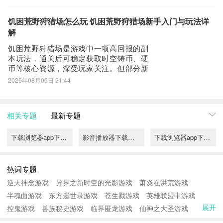
而是深度绑定角色养成节奏——每提升一
阶，均需达成特定条件，例如通关巨龙斗
场第四阶、完成全部试炼远征任务、绘影
饥困荒野狩猎场怎么玩 饥困荒野狩猎场新手入门与玩法详
等级达到15级等。这些硬性指标构成清晰
解
饥困荒野狩猎场是游戏中一项高回报的副
本玩法，通关后可稳定获取时空铸币、硬
币等核心资源，深受玩家关注。但部分新
手对具体机制尚不熟悉，本期将系统梳理
2026年08月06日 21:44
其开启条件、挑战规则与高效通关策略。
该副本需家园等级达到4级后方可解锁，对
应开放全新地块——蠕虫巴士站废墟。完
相关专题
最新专题
成废墟重建后，即可激活副本入口。进入
界面后，玩
下载浏览器app下载安装渠道分享
影音播放器下载安装
下载浏览器app下载安装选择推荐
热词专题
逆天神念游戏
异界之新时空的光影游戏
萧炎在洪荒游戏
半魂曲游戏
东方遗世录游戏
苍生戮游戏
英雄联盟中游戏
展开
控鬼游戏
兽族秘史游戏
临界匿龙游戏
仙神之大圣游戏
异界小生邪帝路游戏
奉仙游戏
狼性不仁游戏
蓝魂幻枫游戏