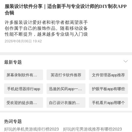
助手。该类应用经过主流安卓应用市场严
服装设计软件分享｜适合新手与专业设计师的DIY制衣APP
格审核，安装包纯净无捆绑，不携带强制
合辑
弹窗与冗余推
许多服装设计爱好者和初学者都渴望亲手
创作属于自己的服饰作品。随着移动设备
性能不断提升，越来越多专业级与入门级
的服装设计类应用进入大众视野。这类工
2026年08月06日 19:42
具虽不属于主流软件范畴，但功能日趋完
善，覆盖从灵感构思、款式绘制、面料搭
配到生产对接的多个环节，为独立设计师
最新专题
和时尚从业者提供了便捷高效的数字化解
决方案。1、
屏幕录制软件有哪些
英语打卡软件推荐
文件管理器app推荐
手机处理器排行app
迅速的买药app一小时送到推荐
护眼平板app有哪些
受欢迎的徒步路线轨迹图app合集
自己设计衣服的软件有哪些
手机看片app用哪个
逼真的电路图绘制仿真软件有哪些
照片美颜软件免费版下载合集
图片生成视频的软件精选
热词专题
好玩的单机类游戏排行榜2023
好玩的宅男游戏推荐有哪些2023
改音乐标签app有哪些
免费一键换底色证件照app推荐
购物app哪个好