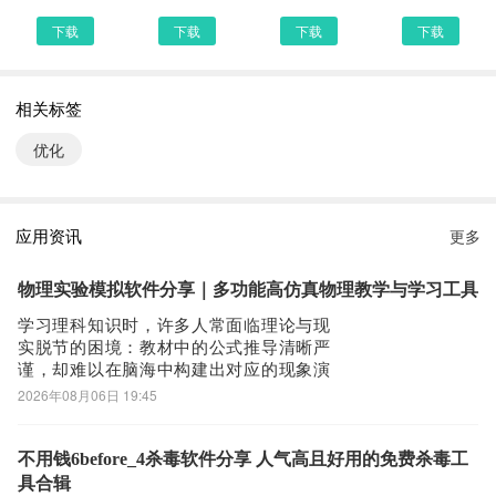
和普通下载，能选择安全的最好还是选择安全下载
下载
下载
下载
下载
第四步：
接着网页提示有下载内容，这时我们不用更改文件名，至于文件保存
相关标签
路径根据个人喜爱可改可不改，这边小编选择默认路径。单击确定，
可以看到文件就已经开始下载了，我们等待他下载安装完即可 第五
优化
步：
回到手机桌面就可以看到已经安装好的最新安兔兔评测 3D Lite 版
11.1.4，点击安兔兔评测 3D Lite 版APP图标进入欢迎页就可以开始
应用资讯
更多
使用了
物理实验模拟软件分享｜多功能高仿真物理教学与学习工具
学习理科知识时，许多人常面临理论与现
实脱节的困境：教材中的公式推导清晰严
谨，却难以在脑海中构建出对应的现象演
变过程。物理实验模拟类应用正是为弥合
2026年08月06日 19:45
这一认知断层而生——它将抽象逻辑转化
为可操作、可观察、可反复试错的数字实
验环境，让科学原理从纸面跃入指尖。1、
不用钱6before_4杀毒软件分享 人气高且好用的免费杀毒工
《准星实验室》支持在屏幕表层实时生成
具合辑