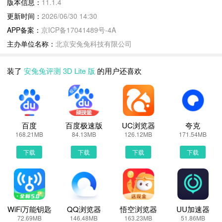
下载安兔兔评测 3D Lite 版到手机上面的方法有很多。 安卓系统的
版本信息：
11.1.4
手机可以在豌豆荚或者PP助手等手机助手里面一键下载安装！也可
更新时间：
2026/06/30 14:30
以通过电脑端用手机扫描安兔兔评测 3D Lite 版下载的二维码获取下
APP备案：
京ICP备17041489号-4A
载链接！有手机端直接访问网页下载也是可以的，下面就为大家介绍
主办单位名称：
北京安兔兔科技有限公司
下手机网页怎么下载最新安兔兔评测 3D Lite 版11.1.4
第一步：
装了
安兔兔评测 3D Lite 版
的用户还喜欢
首先，我们手机里要有一个浏览器，小编比较喜欢用UC浏览器，当
然可以用手机都是自带网页浏览器的，我这边使用的是华为手机下载
最新安兔兔评测 3D Lite 版
第二步：
百度
百度极速版
UC浏览器
夸克
打开UC浏览器或者自带浏览器，我们在地址栏上直接输入最新安兔
168.21MB
84.13MB
126.12MB
171.54MB
兔评测 3D Lite 版下载安装或者最新安兔兔评测 3D Lite 版APP下
下载
下载
下载
下载
载。然后点击搜索，我们可以看到搜索结果罗列出来，里面都是有安
兔兔评测 3D Lite 版下载的相关信息下载网站，当然推荐大家选择
PP助手、豌豆荚这类比较知名的网站下载更加安全可靠
第三步：
选择进入其中一个安兔兔评测 3D Lite 版APP下载的网页，我们可以
WiFi万能钥匙
QQ浏览器
悟空浏览器
UU加速器
72.69MB
146.48MB
163.23MB
51.86MB
看到网站头部提供了安兔兔评测 3D Lite 版的下载链接，有安全下载