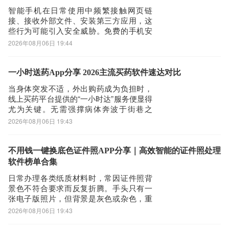
可定制化标
智能手机在日常使用中频繁接触网页链
接、接收外部文件、安装第三方应用，这
些行为可能引入安全威胁。免费的手机安
全防护工具能够实时监控系统状态，拦截
2026年08月06日 19:44
潜在的恶意程序，保障设备运行环境的健
康与稳定。平台汇聚多款经过严格筛选的
安卓安全类应用，覆盖不同品牌与型号的
一小时送药App分享 2026主流买药软件速达对比
终端设备，用户可根据自身需求选择适配
当身体突发不适，外出购药成为负担时，
性强、功能实用
线上买药平台提供的“一小时达”服务便显得
尤为关键。无需强撑病体奔波于街巷之
间，只需在手机端完成下单，专业配送团
2026年08月06日 19:43
队便会将所需药品快速送至家中，切实提
升健康应急响应效率。以下整理五款主
流、稳定、已长期上架的即时送药类应
不用钱一键换底色证件照APP分享｜高效智能的证件照处理
用，均具备正规药品经营资质与实体药房
软件榜单合集
合作基础，服务
日常办理各类纸质材料时，常因证件照背
景色不符合要求而反复折腾。手头只有一
张电子版照片，但背景是灰色或杂色，重
新拍摄又耗时费力、额外支出。此时，一
2026年08月06日 19:43
款功能可靠、操作便捷的免费证件照换底
色工具，便成为高效解决这一问题的关键