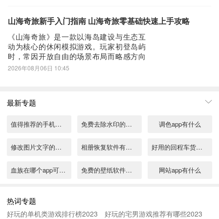
清新治愈。尽管角色设计偏向可爱路线，
但每位猫咪特工在战斗定位上分工明确：
有专注单体输出的核心战力，也有承担群
山海奇旅新手入门指南 山海奇旅零基础快速上手攻略
体伤害、治疗支援或前排抗压的关键单
《山海奇旅》是一款以海岛建设与生态互
位。玩家在构筑
动为核心的休闲模拟游戏。玩家初登岛屿
时，常因开放自由的场景布局而略感方向
不明——岛上资源、建筑、生物均呈非线
2026年08月06日 10:45
性分布，探索节奏舒缓，强调沉浸式体验
而非任务驱动。这种设计虽赋予玩家高度
自主权，但新手若缺乏基础认知，仍需经
最新专题
历一定适应期才能顺畅进入核心玩法。本
作摒弃传统战
值得推荐的手机画图软件有什么
免费去除水印的软件
调色app有什么
修改图片文字的软件精选
相册恢复软件有哪些
好用的回程车货运app推荐
血族在哪个app可以看
免费的壁纸软件推荐
网站app有什么
购买高铁的app哪个最好
法语翻译软件哪个好
适合小学生读书打卡的软件推荐
热词专题
好玩的单机类游戏排行榜2023
好玩的宅男游戏推荐有哪些2023
好用的安卓手机推荐
提醒事项app推荐
你若安好便是晴天在哪个app播出