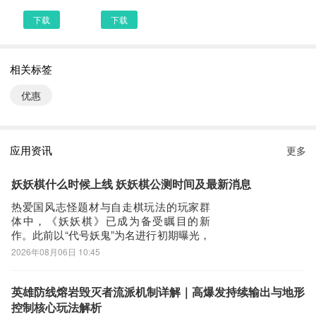
可靠
下载
下载
第三步：
选择进入其中一个看我淘APP下载的网页，我们可以看到网站头部提
相关标签
供了看我淘的下载链接，有安全下载和普通下载，能选择安全的最好
还是选择安全下载
优惠
第四步：
接着网页提示有下载内容，这时我们不用更改文件名，至于文件保存
路径根据个人喜爱可改可不改，这边小编选择默认路径。单击确定，
应用资讯
更多
可以看到文件就已经开始下载了，我们等待他下载安装完即可 第五
步：
妖妖棋什么时候上线 妖妖棋公测时间及最新消息
回到手机桌面就可以看到已经安装好的最新看我淘2.3.9，点击看我
热爱国风志怪题材与自走棋玩法的玩家群
淘APP图标进入欢迎页就可以开始使用了
体中，《妖妖棋》已成为备受瞩目的新
作。此前以“代号妖鬼”为名进行初期曝光，
凭借极具辨识度的中式美学风格与突破性
2026年08月06日 10:45
的机制设计，在首轮测试阶段迅速引发广
泛关注，稳居当前最受期待的国风策略自
走棋手游前列。关于《妖妖棋》何时正式
英雄防线熔岩毁灭者流派机制详解｜高爆发持续输出与地形
上线，已成为玩家社区高频提问的核心议
控制核心玩法解析