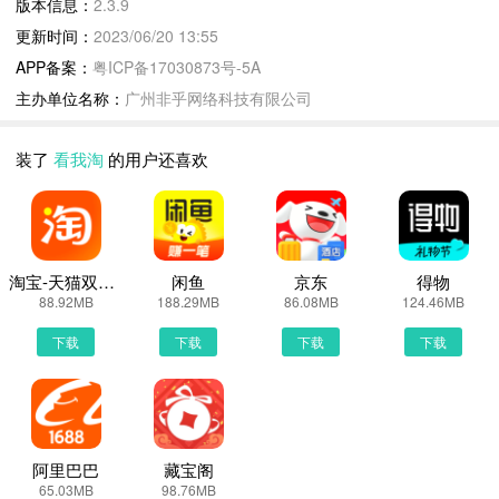
版本信息：
2.3.9
3. 增加账号注销功能。
更新时间：
2023/06/20 13:55
APP备案：
粤ICP备17030873号-5A
看我淘2.3.9 下载安装说明：
主办单位名称：
广州非乎网络科技有限公司
下载看我淘到手机上面的方法有很多。 安卓系统的手机可以在豌豆
荚或者PP助手等手机助手里面一键下载安装！也可以通过电脑端用
装了
看我淘
的用户还喜欢
手机扫描看我淘下载的二维码获取下载链接！有手机端直接访问网页
下载也是可以的，下面就为大家介绍下手机网页怎么下载最新看我淘
2.3.9
第一步：
淘宝-天猫双11全球狂欢季
闲鱼
京东
得物
首先，我们手机里要有一个浏览器，小编比较喜欢用UC浏览器，当
88.92MB
188.29MB
86.08MB
124.46MB
然可以用手机都是自带网页浏览器的，我这边使用的是华为手机下载
下载
下载
下载
下载
最新看我淘
第二步：
打开UC浏览器或者自带浏览器，我们在地址栏上直接输入最新看我
淘下载安装或者最新看我淘APP下载。然后点击搜索，我们可以看到
搜索结果罗列出来，里面都是有看我淘下载的相关信息下载网站，当
阿里巴巴
藏宝阁
65.03MB
98.76MB
然推荐大家选择PP助手、豌豆荚这类比较知名的网站下载更加安全