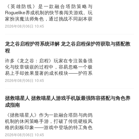
题。本文将
《英雄防线》是一款融合塔防策略与
Roguelike养成机制的快节奏闯关游戏。玩
家扮演魔法师角色，通过挑战不同副本获
取稀有资源，逐步构建个性化战斗体系。
2026年08月06日 10:45
其中，“熔岩毁灭者”流派是当前高爆发输出
的核心体系之一，以百分比真伤为核心特
性，专精于突破高护甲、高血量及元素免
龙之谷启程护符系统详解 龙之谷启程保护符获取与搭配教
疫型Boss的防御壁垒。该流派属于纯输
程
许多《龙之谷：启程》玩家在专注装备强
化与纹章镶嵌的过程中，容易忽略一个极
易上手却效果显著的成长模块——护符系
统。事实上，护符并非边缘化养成项，而
2026年08月06日 10:45
是中后期战力跃升的关键支点。其获取门
槛低、成长路径清晰、属性加成直接，尤
其在角色基础属性与技能表现层面具备可
拯救喵星人 拯救喵星人游戏手机版最强阵容搭配与角色养
观提升空间，已成为高阶玩家拉开实战差
成指南
距的重要策略
《拯救喵星人》作为一款融合塔防与肉鸽
机制的休闲策略手游，打破了传统硬核风
格的刻板印象——游戏中登场的特工角色
全部以萌系猫咪形象呈现，整体美术风格
2026年08月06日 10:45