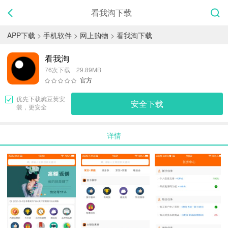
看我淘下载
APP下载
>
手机软件
>
网上购物
>
看我淘下载
看我淘
76次下载 29.89MB
官方
优先下载
豌豆荚
安
安全下载
装，更安全
详情