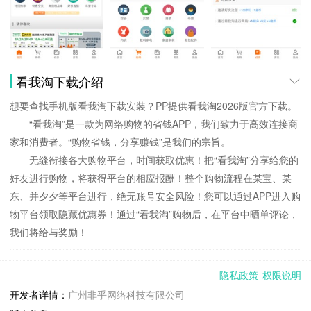
看我淘下载介绍
想要查找手机版看我淘下载安装？PP提供看我淘2026版官方下载。
“看我淘”是一款为网络购物的省钱APP，我们致力于高效连接商
家和消费者。“购物省钱，分享赚钱”是我们的宗旨。
无缝衔接各大购物平台，时间获取优惠！把“看我淘”分享给您的
好友进行购物，将获得平台的相应报酬！整个购物流程在某宝、某
东、并夕夕等平台进行，绝无账号安全风险！您可以通过APP进入购
物平台领取隐藏优惠券！通过“看我淘”购物后，在平台中晒单评论，
我们将给与奖励！
看我淘更新说明：
隐私政策
权限说明
1. 优化首页显示，增加首页公告。
开发者详情：
广州非乎网络科技有限公司
2. 升级适应某宝联盟新规则。