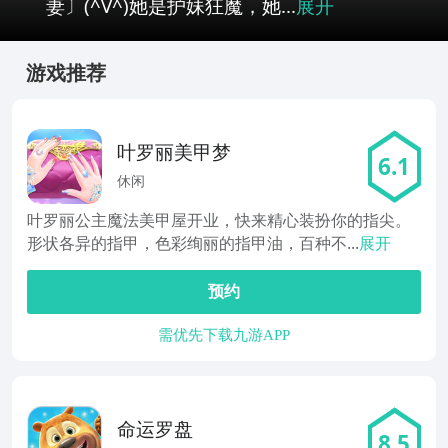
妻〕(^V^)她是护妹狂魔，她...
展开
游戏推荐
叶罗丽美甲梦
6.1
休闲
叶罗丽公主魔法美甲屋开业，快来精心装扮你的指尖。
形状各异的指甲，色彩绚丽的指甲油，百种不...
展开
预约
需优先下载九游APP
命运罗盘
8.5