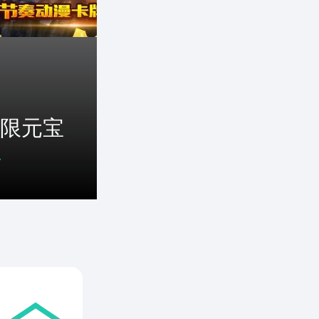
限元宝
开