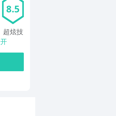
8.5
、超炫技
展开