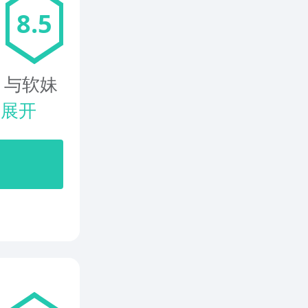
8.5
，与软妹
.
展开