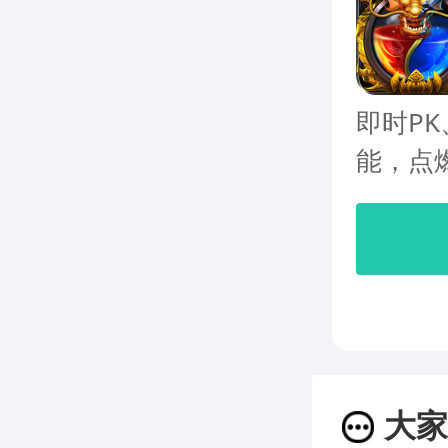
即时P
能，点
大家