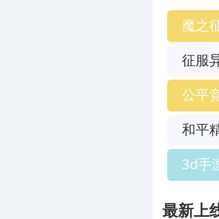
魔之
征服
公平
和平
3d手
最新上