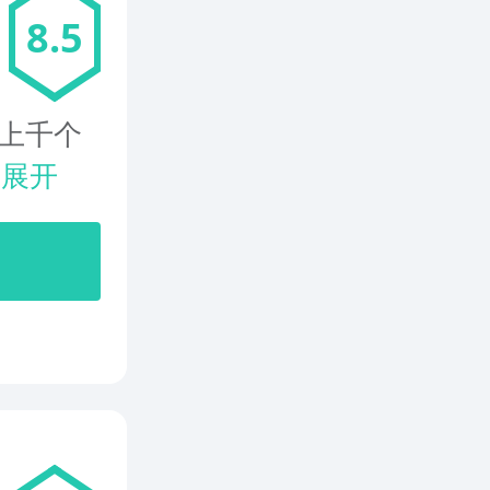
8.5
上千个
.
展开