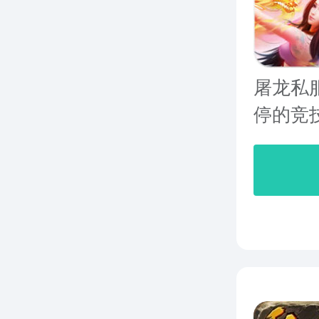
屠龙私
停的竞技