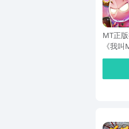
MT正
《我叫M