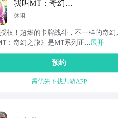
我叫MT：奇幻之
旅-公会版
休闲
版授权！超燃的卡牌战斗，不一样的奇幻
T：奇幻之旅》是MT系列正...
展开
预约
需优先下载九游APP