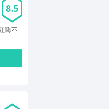
8.5
疯狂嗨不