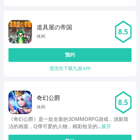
道具屋の帝国
8.5
休闲
预约
需优先下载九游APP
奇幻公爵
8.5
休闲
《奇幻公爵》是一款全新的3DMMORPG游戏，清新简
洁的画面，Q弹可爱的人物，精彩纷呈的...
展开