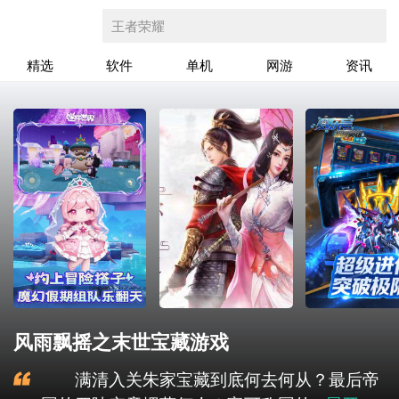
王者荣耀
精选
软件
单机
网游
资讯
风雨飘摇之末世宝藏游戏
满清入关朱家宝藏到底何去何从？最后帝