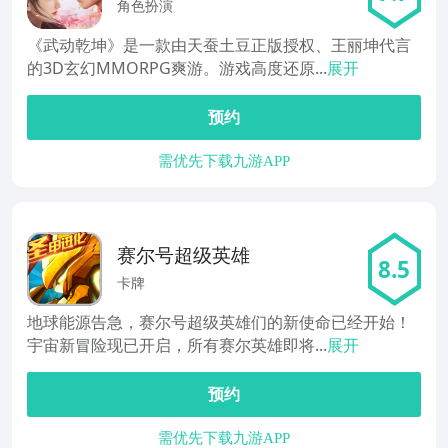
手游）
角色扮演
《武动乾坤》是一款由天蚕土豆正版授权、王丽坤代言
的3D玄幻MMORPG爽游。游戏高度还原...
展开
预约
需优先下载九游APP
赛尔号超级英雄
8.5
卡牌
地球能源告急，赛尔号超级英雄们的新使命已经开始！
宇宙新冒险现已开启，所有赛尔英雄即将...
展开
预约
需优先下载九游APP