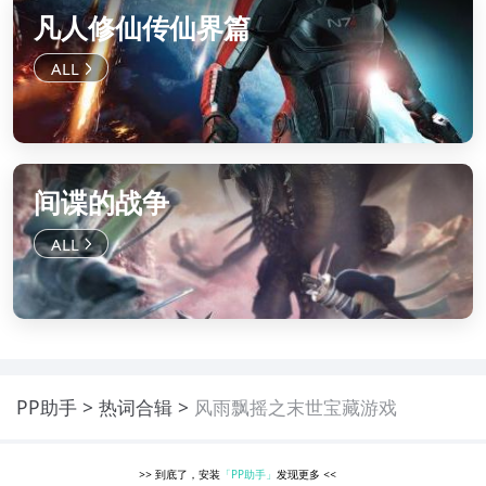
凡人修仙传仙界篇
间谍的战争
PP助手
热词合辑
风雨飘摇之末世宝藏游戏
>>
到底了，安装
「PP助手」
发现更多
<<