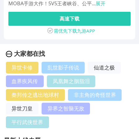
MOBA手游大作！5V5王者峡谷、公平...
展开
高速下载
需优先下载九游APP
大家都在找
异世卡修
乱世影子传说
仙道之极
血界疾风传
凤凰舞之胭脂泪
秦邦传之逃出地球村
非主角的奇怪世界
异世刀皇
异界之智脑无敌
平行武侠世界