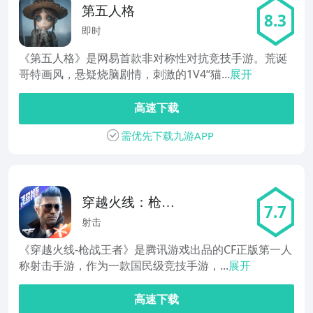
第五人格
8.3
即时
《第五人格》是网易首款非对称性对抗竞技手游。荒诞
哥特画风，悬疑烧脑剧情，刺激的1V4“猫...
展开
高速下载
需优先下载九游APP
穿越火线：枪战
7.7
王者
射击
《穿越火线-枪战王者》是腾讯游戏出品的CF正版第一人
称射击手游，作为一款国民级竞技手游，...
展开
高速下载