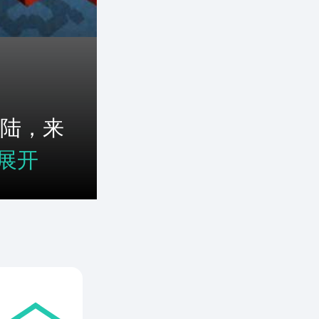
陆，来
展开