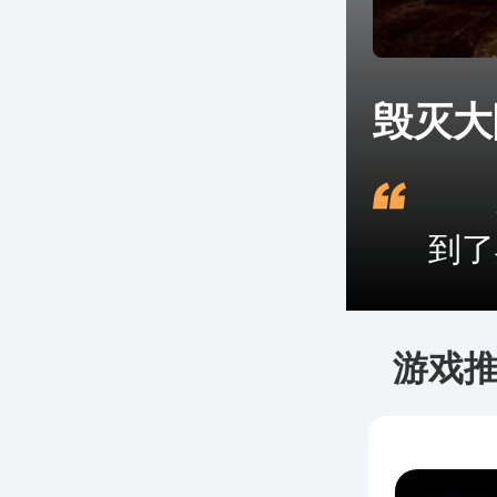
毁灭大
为
到了
游戏