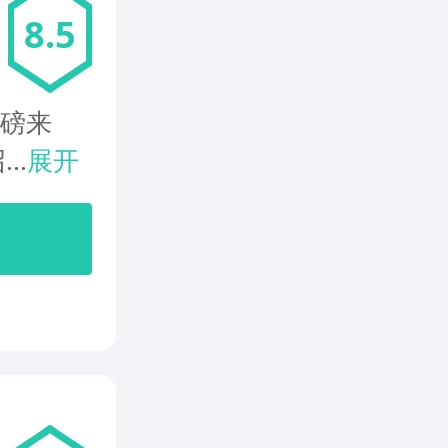
8.5
重磅来
..
展开