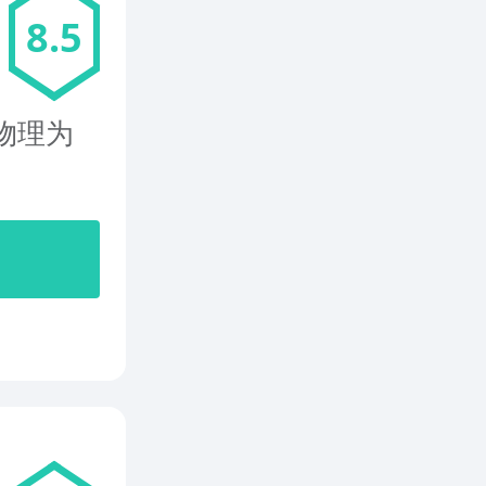
8.5
款物理为