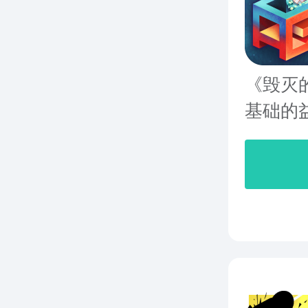
《毁灭的
基础的益