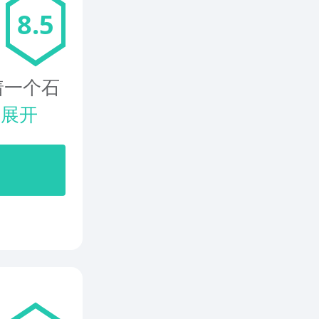
8.5
着一个石
.
展开