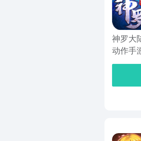
神罗大
动作手