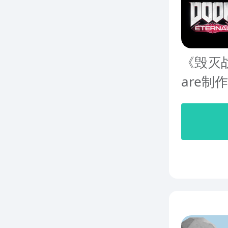
《毁灭战士
are制作B