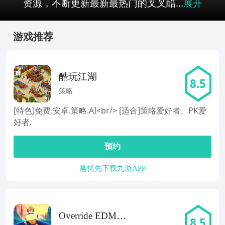
资源，不断更新最新最热门的叉叉酷...
展开
游戏推荐
酷玩江湖
8.5
策略
[特色]免费.安卓.策略.AI<br/> [适合]策略爱好者、PK爱
好者.
预约
需优先下载九游APP
Override EDM跑
8.5