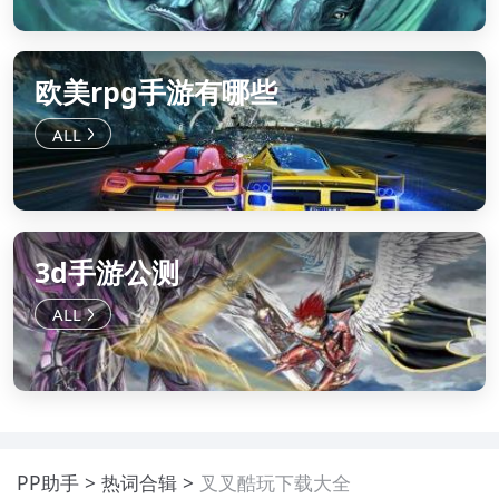
欧美rpg手游有哪些
3d手游公测
PP助手
热词合辑
叉叉酷玩下载大全