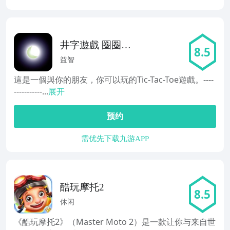
井字遊戲 圈圈叉
8.5
叉 MyStarMoon
益智
這是一個與你的朋友，你可以玩的Tic-Tac-Toe遊戲。----
-----------...
展开
预约
需优先下载九游APP
酷玩摩托2
8.5
休闲
《酷玩摩托2》（Master Moto 2）是一款让你与来自世