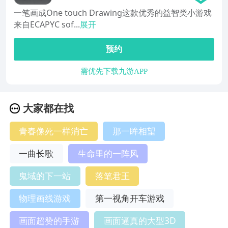
一笔画成One touch Drawing这款优秀的益智类小游戏
来自ECAPYC sof...
展开
预约
需优先下载九游APP
大家都在找
青春像死一样消亡
那一眸相望
一曲长歌
生命里的一阵风
鬼域的下一站
落笔君王
物理画线游戏
第一视角开车游戏
画面超赞的手游
画面逼真的大型3D