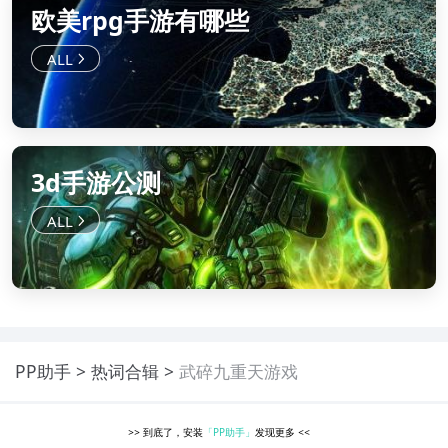
欧美rpg手游有哪些
3d手游公测
PP助手
热词合辑
武碎九重天游戏
>>
到底了，安装
「PP助手」
发现更多
<<