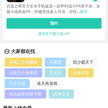
武道之尊官方安卓手机版是一款即时战斗PK类手游，全
服斗战热血PK，跨服竞技多人对决，任性...
展开
预约
需优先下载九游APP
大家都在找
疾风之九神飘逸
天星谱
四少霸天下
火影之天煞孤星
星元武
天命武尊
小天手游
洛天依游戏
高自由度武侠手游
武神主宰