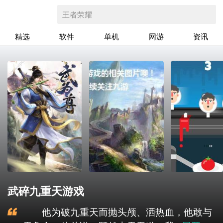
王者荣耀
精选
软件
单机
网游
资讯
武碎九重天游戏
他为破九重天而抛头颅、洒热血，他敢与