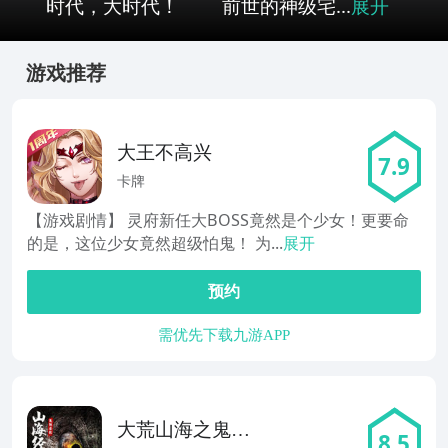
时代，大时代！ 前世的神级宅...
展开
游戏推荐
大王不高兴
7.9
卡牌
【游戏剧情】 灵府新任大BOSS竟然是个少女！更要命
的是，这位少女竟然超级怕鬼！ 为...
展开
预约
需优先下载九游APP
大荒山海之鬼魅
8.5