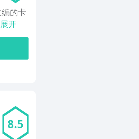
改编的卡
.
展开
8.5