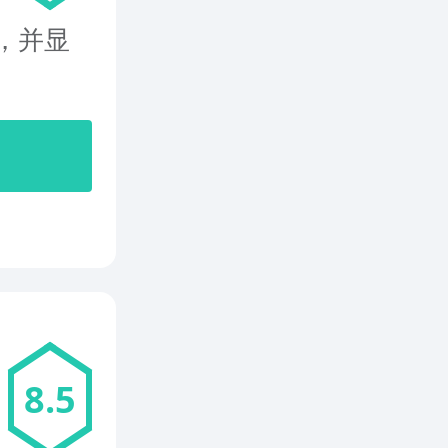
分，并显
8.5