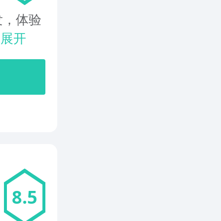
发，体验
.
展开
8.5