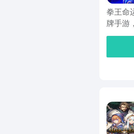
拳王命
牌手游