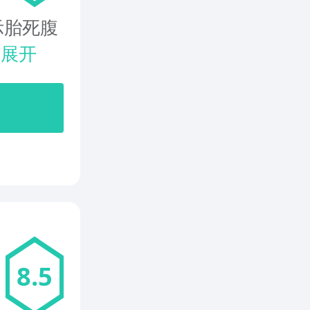
示胎死腹
.
展开
8.5