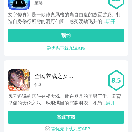
策略
文字修真》是一款修真风格的高自由度的放置游戏。打
造自身修行所需的洞府仙圃，感受渡劫飞升的...
展开
预约
需优先下载九游APP
全民养成之女皇
8.5
陛下
休闲
风云诡谲的宫斗夺权大戏、近在咫尺的美男三千、养育
皇储的天伦之乐、琳琅满目的霓裳羽衣、礼尚...
展开
高速下载
需优先下载九游APP