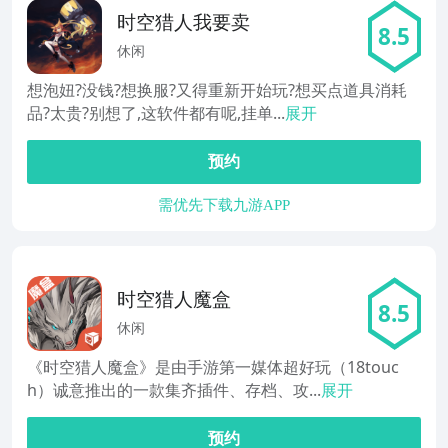
时空猎人我要卖
8.5
休闲
想泡妞?没钱?想换服?又得重新开始玩?想买点道具消耗
品?太贵?别想了,这软件都有呢,挂单...
展开
预约
需优先下载九游APP
时空猎人魔盒
8.5
休闲
《时空猎人魔盒》是由手游第一媒体超好玩（18touc
h）诚意推出的一款集齐插件、存档、攻...
展开
预约