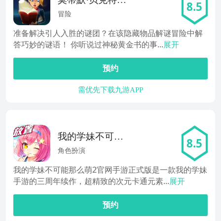
8.5
黄金书
冒险
准备解决引人入胜的谜团？在该隐藏物品解谜冒险中解
答巧妙的谜语！ 你听说过神秘黄金书的事...
展开
预约
需优先下载九游APP
我的学妹不可能
8.5
那么萌2
角色扮演
我的学妹不可能那么萌2官网手游正式版是一款我的学妹
手游的三周年续作，超精致的次元卡通元素...
展开
预约