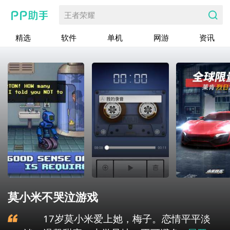
王者荣耀
精选
软件
单机
网游
资讯
莫小米不哭泣游戏
17岁莫小米爱上她，梅子。恋情平平淡