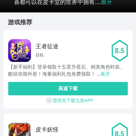
喜都可以在皮卡堂的世界中拥有....
展开
游戏推荐
王者征途
8.5
挂机
【新手福利】登录领取十五星升星石、精美角色时装、
酷炫坐骑外形！海量福利礼包免费领取！ ...
展开
高速下载
需优先下载九游APP
皮卡妖怪
8.5