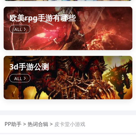
欧美rpg手游有哪些
3d手游公测
PP助手
热词合辑
皮卡堂小游戏