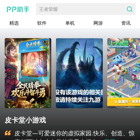
王者荣耀
精选
软件
单机
网游
资讯
皮卡堂小游戏
皮卡堂—可爱迷你的虚拟家园.快乐、创造、惊