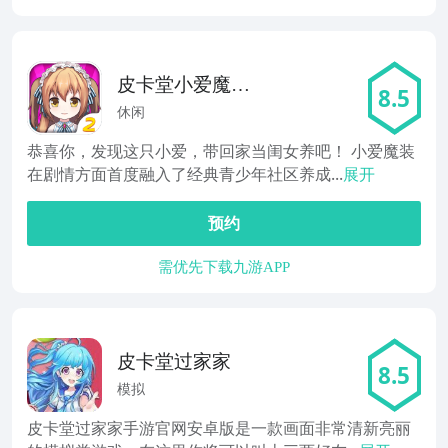
皮卡堂小爱魔装
8.5
第2话
休闲
恭喜你，发现这只小爱，带回家当闺女养吧！ 小爱魔装
在剧情方面首度融入了经典青少年社区养成...
展开
预约
需优先下载九游APP
皮卡堂过家家
8.5
模拟
皮卡堂过家家手游官网安卓版是一款画面非常清新亮丽