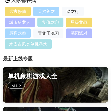
大家都在找
远古修仙
天煞苍龙
踏龙行
城市猎龙人
复仇龙印
星级龙战
最强龙拳
青龙玉魂刀
墓园派对
水墨古风类单机游戏
最新上线专题
单机象棋游戏大全