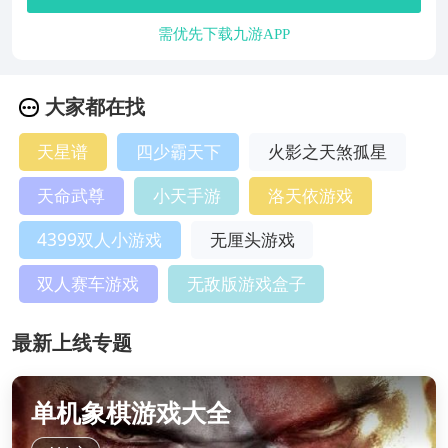
需优先下载九游APP
大家都在找
天星谱
四少霸天下
火影之天煞孤星
天命武尊
小天手游
洛天依游戏
4399双人小游戏
无厘头游戏
双人赛车游戏
无敌版游戏盒子
最新上线专题
单机象棋游戏大全