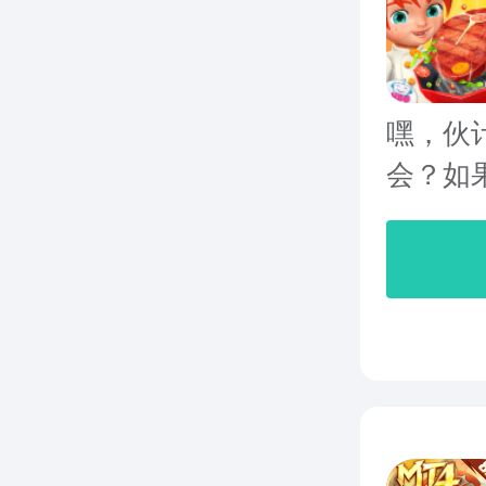
嘿，伙计
会？如