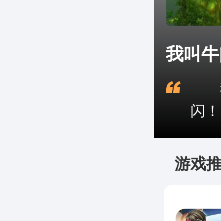
我叫牛
我
闪！
游戏