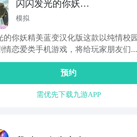
闪闪发光的你妖精
美蓝变
模拟
光的你妖精美蓝变汉化版这款以纯情校
剧情恋爱类手机游戏，将给玩家朋友们..
预约
需优先下载九游APP