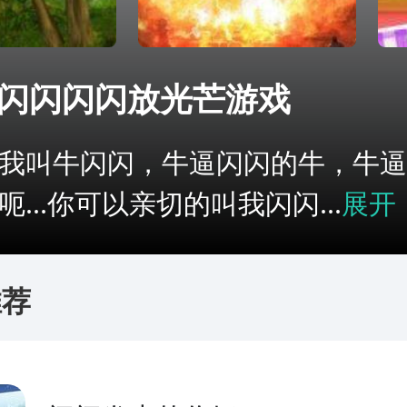
闪闪闪闪放光芒游戏
叫牛闪闪，牛逼闪闪的牛，牛逼
呃...你可以亲切的叫我闪闪...
展开
推荐