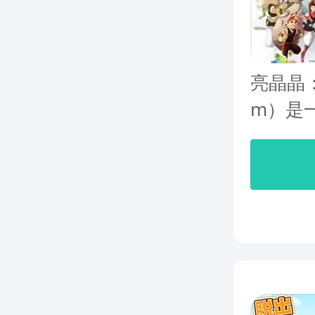
亮晶晶：闪
m）是一