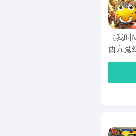
《我叫
西方魔幻