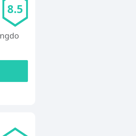
8.5
ngdo