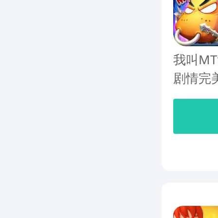
我叫M
剧情完