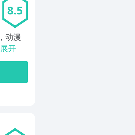
8.5
，动漫
.
展开