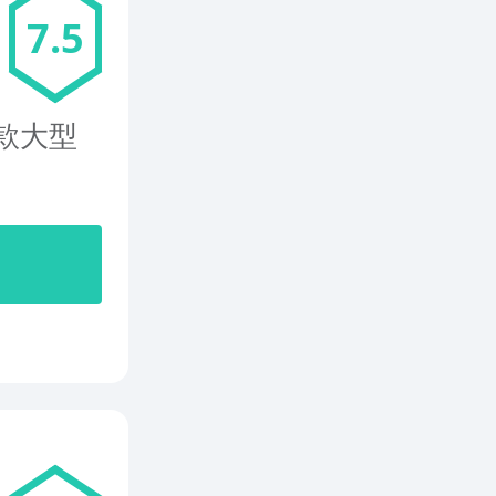
7.5
款大型