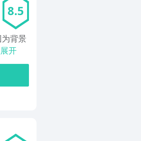
8.5
园为背景
.
展开