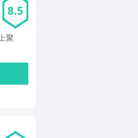
8.5
上聚
开