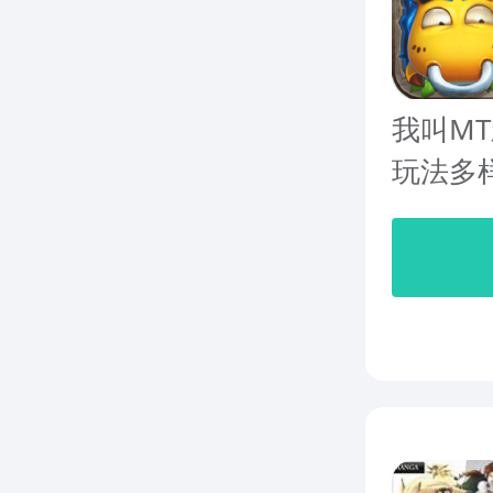
我叫M
玩法多