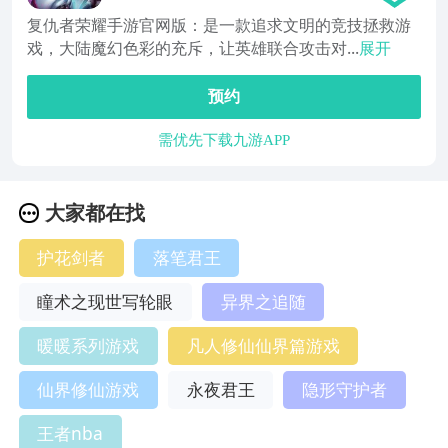
复仇者荣耀手游官网版：是一款追求文明的竞技拯救游
戏，大陆魔幻色彩的充斥，让英雄联合攻击对...
展开
预约
需优先下载九游APP
大家都在找
护花剑者
落笔君王
瞳术之现世写轮眼
异界之追随
暖暖系列游戏
凡人修仙仙界篇游戏
仙界修仙游戏
永夜君王
隐形守护者
王者nba