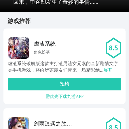
回来，中途却发生了奇妙的事情……
游戏推荐
虐渣系统
8.5
角色扮演
虐渣系统破解版这款主打渣男渣女元素的全新剧情文字
类手机游戏，将给玩家朋友们带来一场精彩绝...
展开
预约
需优先下载九游APP
剑雨逍遥之胜者
8.5