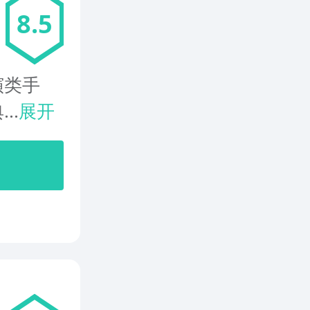
8.5
演类手
..
展开