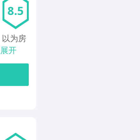
8.5
。以为房
.
展开