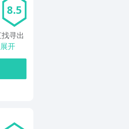
8.5
直找寻出
.
展开