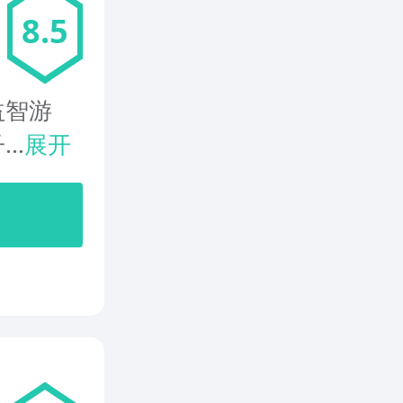
8.5
益智游
..
展开