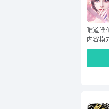
唯道唯
内容模