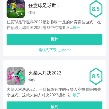
任意球足球世界
8.5
2022
体育
任意球足球世界2022是款趣味十足的体育竞技游戏，在
任意球足球世界2022游戏中你需要不...
展开
预约
需优先下载九游APP
火柴人对决2022
8.5
动作
火柴人对决2022，一款超级有趣的火柴人竞技冒险闯关
小游戏。这款火柴人对决2022拥有很...
展开
预约