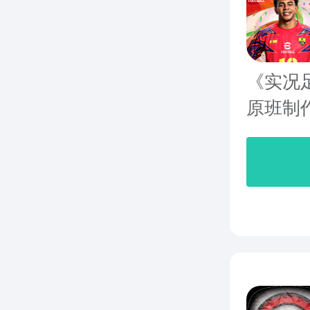
《实况足
原班制作