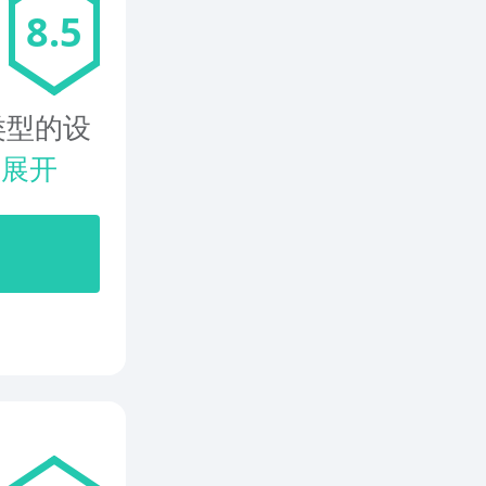
8.5
类型的设
.
展开