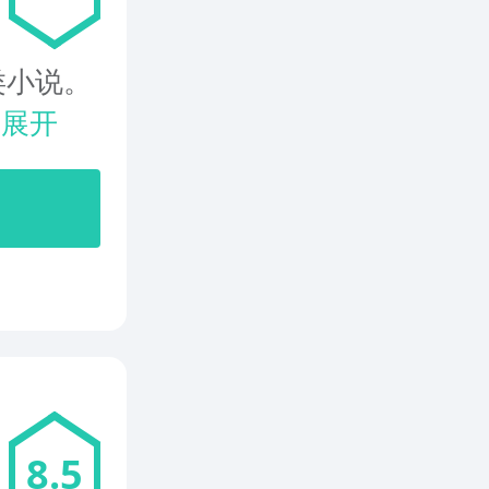
类小说。
.
展开
8.5