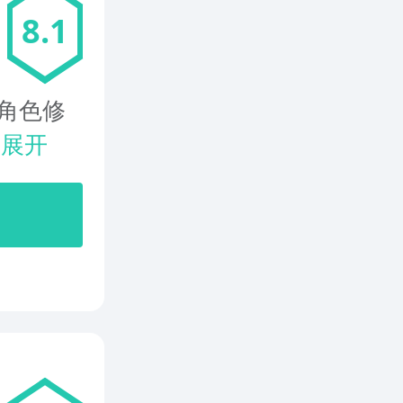
8.1
角色修
.
展开