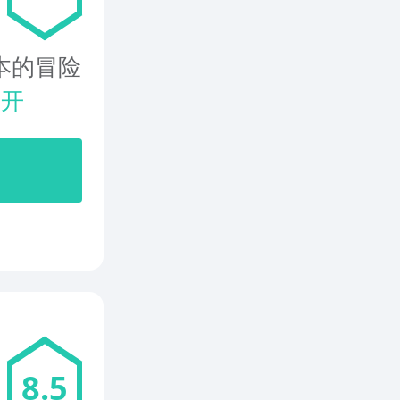
本的冒险
展开
8.5