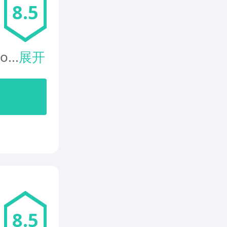
8.5
o...
展开
8.5