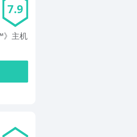
7.9
l™》主机