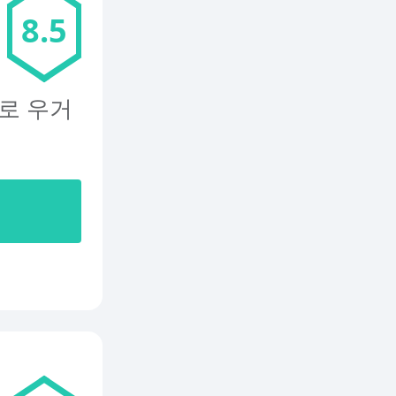
8.5
로 우거