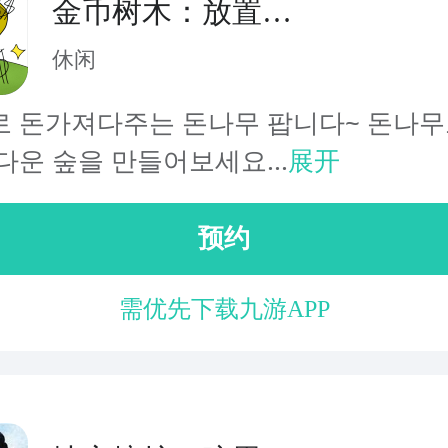
金币树木：放置类
游戏
休闲
 돈가져다주는 돈나무 팝니다~ 돈나무
다운 숲을 만들어보세요...
展开
预约
需优先下载九游APP