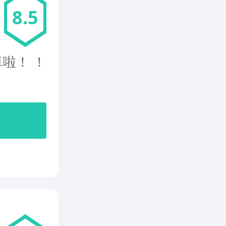
8.5
啦！ ！