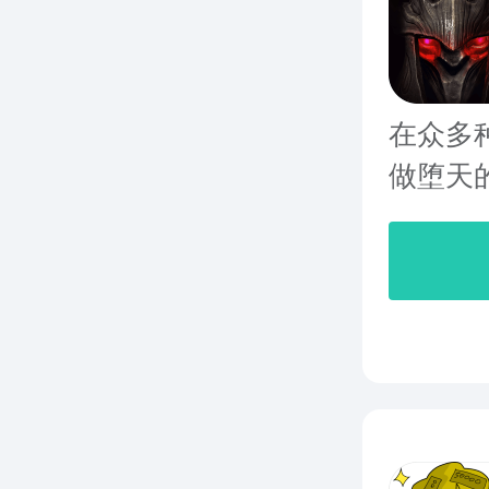
在众多
做堕天