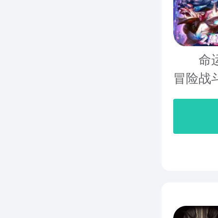
命运地
冒险战