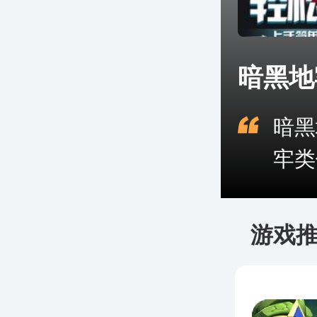
暗黑地
暗黑
牢类
游戏