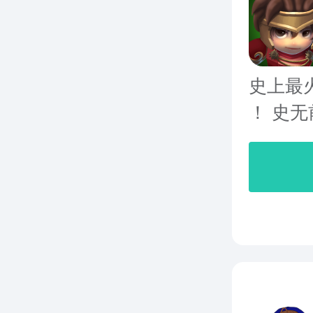
史上最
！ 史无