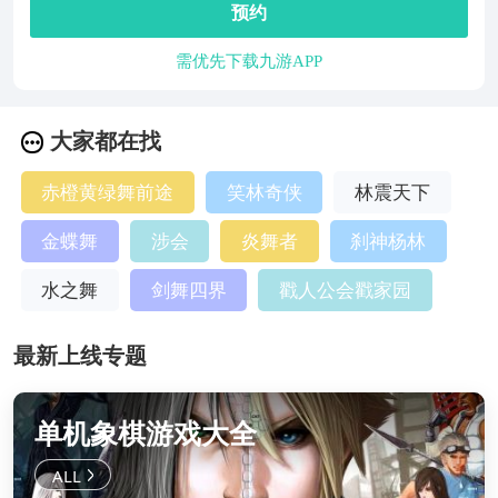
预约
需优先下载九游APP
大家都在找
赤橙黄绿舞前途
笑林奇侠
林震天下
金蝶舞
涉会
炎舞者
刹神杨林
水之舞
剑舞四界
戳人公会戳家园
最新上线专题
单机象棋游戏大全