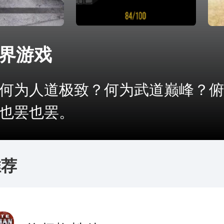
界游戏
为人道极致？何为武道巅峰？俯
也罢也罢。
推荐