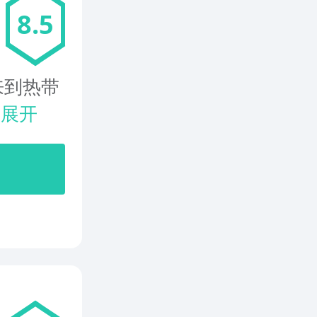
8.5
来到热带
.
展开