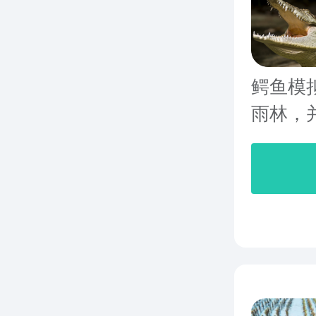
鳄鱼模
雨林，