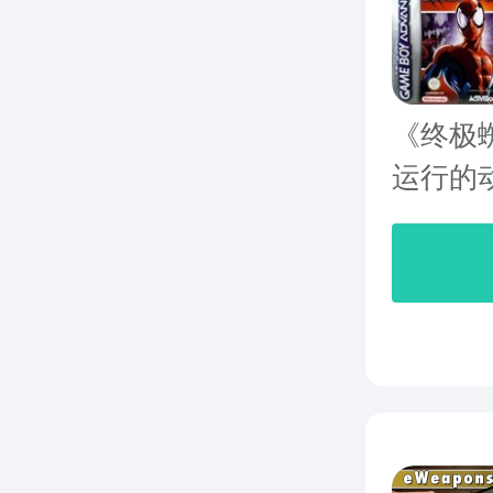
《终极蜘蛛
运行的动