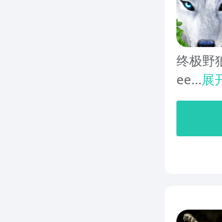
终极野狼模拟
ee...
展