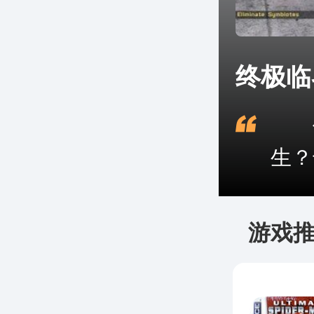
终极临
何
生？
游戏