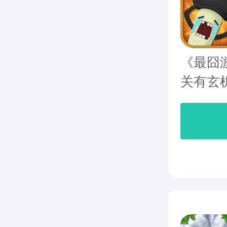
《最囧
关有玄