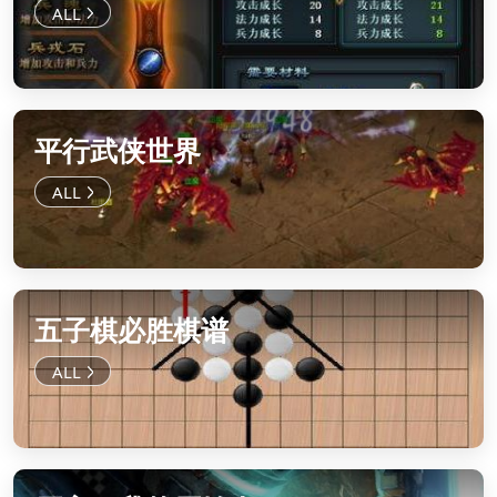
平行武侠世界
五子棋必胜棋谱