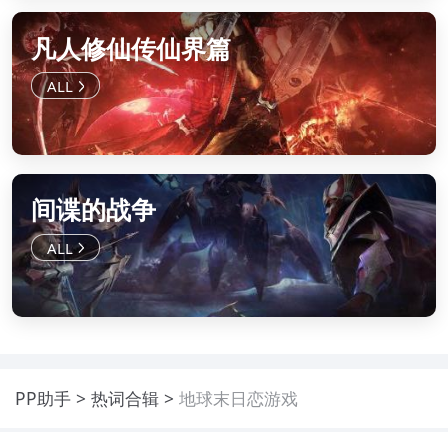
凡人修仙传仙界篇
间谍的战争
PP助手
热词合辑
地球末日恋游戏