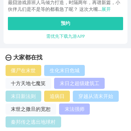
最囧游戏原班人马倾力打造，时隔两年，再谱新篇，小
伙伴儿们是不是等的都着急了呢？ 这次大嘴...
展开
预约
需优先下载九游APP
大家都在找
僵尸在末世
生化末日危城
十方天地七魔笑
末日之超级建筑工
末日新法则
追病日
穿越从清末开始
末世之撒旦的宽恕
末法强师
秦邦传之逃出地球村