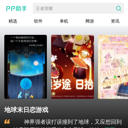
王者荣耀
精选
软件
单机
网游
资讯
地球末日恋游戏
神界强者误打误撞到了地球，又应想回到