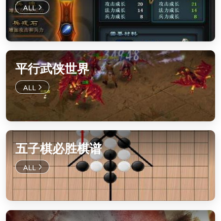
平行武侠世界
五子棋必胜棋谱