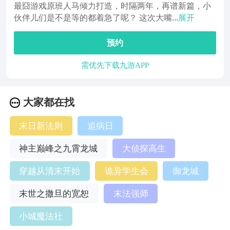
最囧游戏原班人马倾力打造，时隔两年，再谱新篇，小
伙伴儿们是不是等的都着急了呢？ 这次大嘴...
展开
预约
需优先下载九游APP
大家都在找
末日新法则
追病日
神主巅峰之九霄龙城
大侦探高生
穿越从清末开始
诡异学生会
御龙城
末世之撒旦的宽恕
末法强师
小城魔法社