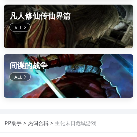
凡人修仙传仙界篇
间谍的战争
PP助手
热词合辑
生化末日危城游戏