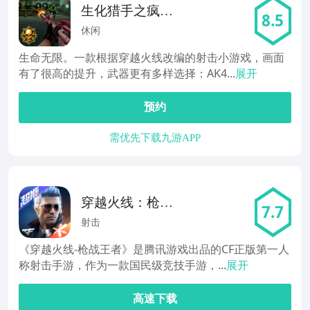
生化猎手之疯狂
8.5
季
休闲
生命无限。一款根据穿越火线改编的射击小游戏，画面
有了很高的提升，武器更有多样选择：AK4...
展开
预约
需优先下载九游APP
穿越火线：枪战
7.7
王者
射击
《穿越火线-枪战王者》是腾讯游戏出品的CF正版第一人
称射击手游，作为一款国民级竞技手游，...
展开
高速下载