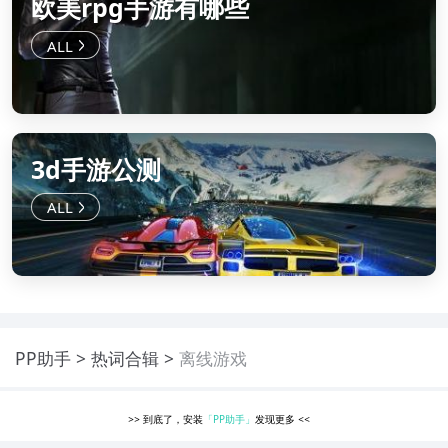
欧美rpg手游有哪些
3d手游公测
PP助手
热词合辑
离线游戏
>>
到底了，安装
「PP助手」
发现更多
<<