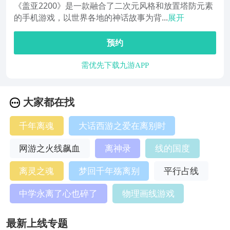
《盖亚2200》是一款融合了二次元风格和放置塔防元素
的手机游戏，以世界各地的神话故事为背...
展开
预约
需优先下载九游APP
大家都在找
千年离魂
大话西游之爱在离别时
网游之火线飙血
离神录
线的国度
离灵之魂
梦回千年殇离别
平行占线
中学永离了心也碎了
物理画线游戏
最新上线专题