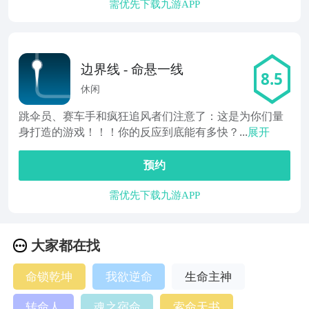
需优先下载九游APP
边界线 - 命悬一线
8.5
休闲
跳伞员、赛车手和疯狂追风者们注意了：这是为你们量
身打造的游戏！！！你的反应到底能有多快？...
展开
预约
需优先下载九游APP
大家都在找
命锁乾坤
我欲逆命
生命主神
转命人
魂之宿命
索命天书