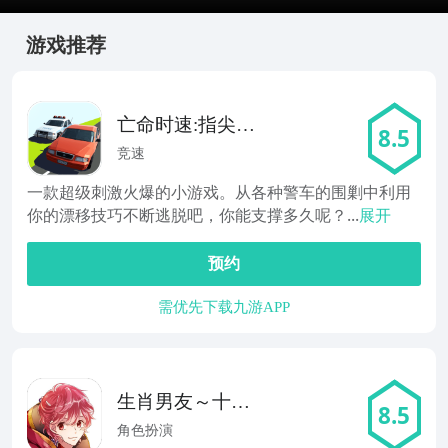
游戏推荐
亡命时速:指尖车
8.5
手
竞速
一款超级刺激火爆的小游戏。从各种警车的围剿中利用
你的漂移技巧不断逃脱吧，你能支撑多久呢？...
展开
预约
需优先下载九游APP
生肖男友～十二
8.5
生肖没有猫的理
角色扮演
由～