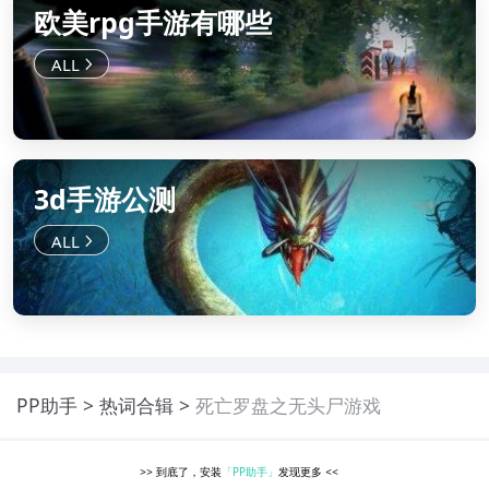
欧美rpg手游有哪些
3d手游公测
PP助手
热词合辑
死亡罗盘之无头尸游戏
>>
到底了，安装
「PP助手」
发现更多
<<