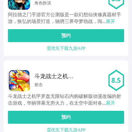
角色扮演
阿拉德之门手游官方公测版是一款幻想仙侠修真题材手
游，恢弘的场景打造，驰骋三界夺梦劲战，闯...
展开
预约
需优先下载九游APP
斗龙战士之机甲
8.5
罗盘
射击
斗龙战士之机甲罗盘无限钻石内购破解版动漫改编的射
击游戏，华丽弹幕无穷火力，在太空中面对各...
展开
预约
需优先下载九游APP