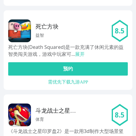
死亡方块
8.5
益智
死亡方块(Death Squared)是一款充满了休闲元素的益
智类闯关游戏，游戏中玩家可...
展开
预约
需优先下载九游APP
斗龙战士之星印
8.5
罗盘2
体育
《斗龙战士之星印罗盘2》是一款用3d制作大型场景竖