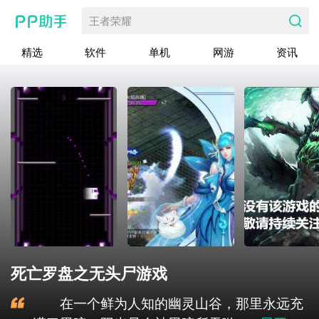
王者荣耀
精选
软件
单机
网游
资讯
死亡罗盘之无头尸游戏
在一个鲜为人知的幽灵山谷，那里永远充