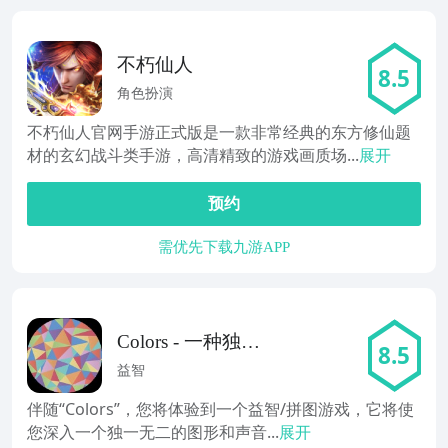
不朽仙人
8.5
角色扮演
不朽仙人官网手游正式版是一款非常经典的东方修仙题
材的玄幻战斗类手游，高清精致的游戏画质场...
展开
预约
需优先下载九游APP
Colors - 一种独一
8.5
无二的图形和声
益智
音体验
伴随“Colors”，您将体验到一个益智/拼图游戏，它将使
您深入一个独一无二的图形和声音...
展开