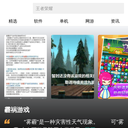
王者荣耀
精选
软件
单机
网游
资讯
霾祸游戏
“雾霾”是一种灾害性天气现象。 可“雾