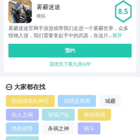
雾霾迷途
8.5
模拟
雾霾迷途官网手游游戏带我们走进一个雾霾世界，众多
怪物入侵，我们需要拿起手中的武器，在这片...
展开
预约
需优先下载九游APP
大家都在找
因祸得福的神话
我就是祸害
城霾
仙人之祸
丧祸尸临
唯独闯祸
绝色祸害
杀祸之神
祸斗