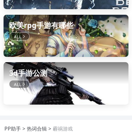
欧美rpg手游有哪些
3d手游公测
PP助手
热词合辑
霾祸游戏