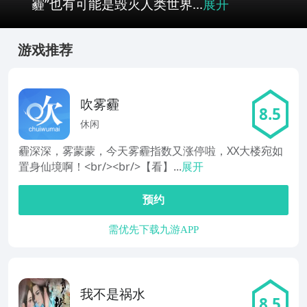
霾”也有可能是毁灭人类世界...
展开
游戏推荐
吹雾霾
8.5
休闲
霾深深，雾蒙蒙，今天雾霾指数又涨停啦，XX大楼宛如
置身仙境啊！<br/><br/>【看】...
展开
预约
需优先下载九游APP
我不是祸水
8.5