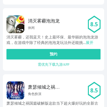
消灭雾霾泡泡龙
8.5
休闲
消灭雾霾，还我蓝天！史上最环保、最华丽的泡泡龙游
戏，在游戏中除了经典的泡泡龙玩法外还能挑...
展开
预约
需优先下载九游APP
萧瑟倾城之祸国
8.5
篇
角色扮演
萧瑟倾城之祸国篇破解版这款当下超火爆好玩的全新古