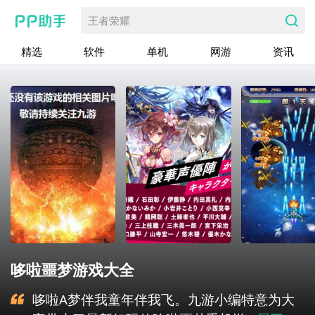
王者荣耀
精选
软件
单机
网游
资讯
哆啦噩梦游戏大全
哆啦A梦伴我童年伴我飞。九游小编特意为大