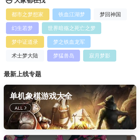
大家都在找
都市之梦想家
铁血江湖梦
梦回神国
幻生若梦
世界暗殇之死亡之梦
梦中证道录
梦之铁血龙军
术士梦大陆
梦猛兽岛
寂月梦影
最新上线专题
单机象棋游戏大全