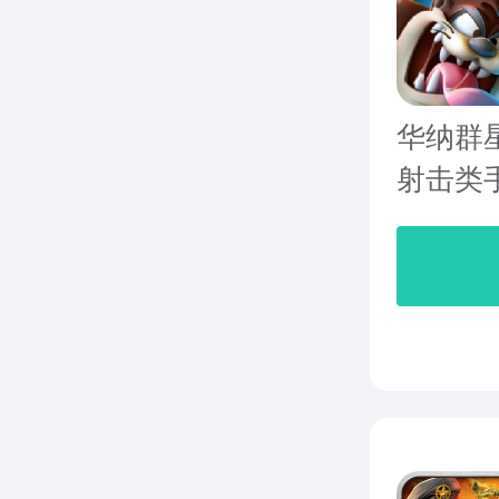
华纳群
射击类