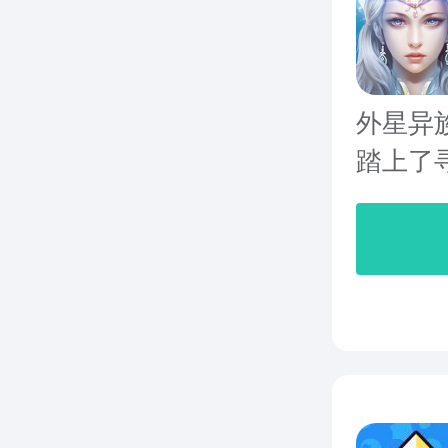
外星异
踏上了