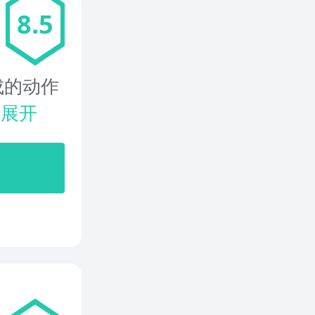
8.5
成的动作
.
展开