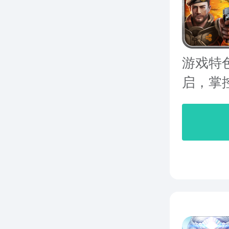
游戏特
启，掌控