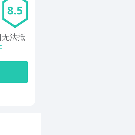
8.5
旧无法抵
开