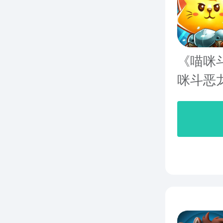
《喵咪
咪斗恶