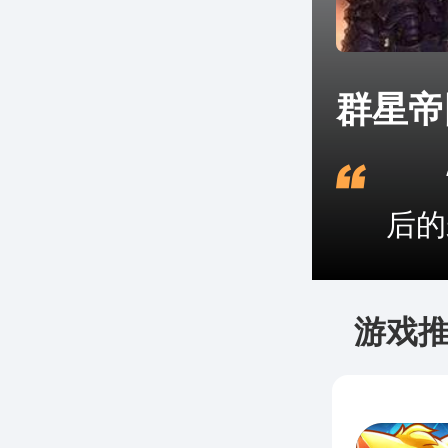
群星帝
“
后的
游戏