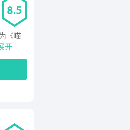
8.5
为《喵
展开