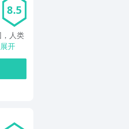
8.5
园，人类
.
展开