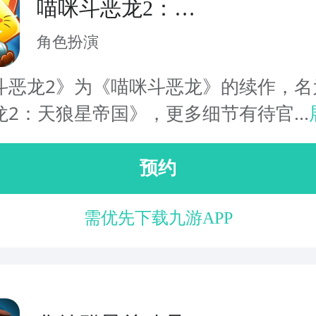
喵咪斗恶龙2：天
狼星帝国
角色扮演
斗恶龙2》为《喵咪斗恶龙》的续作，名
龙2：天狼星帝国》，更多细节有待官...
预约
需优先下载九游APP